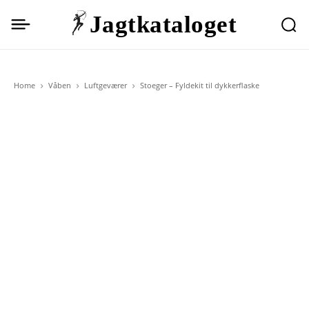
Jagtkataloget
Home
Våben
Luftgeværer
Stoeger – Fyldekit til dykkerflaske