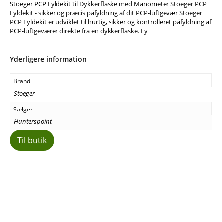
Stoeger PCP Fyldekit til Dykkerflaske med Manometer Stoeger PCP
Fyldekit - sikker og præcis påfyldning af dit PCP-luftgevær Stoeger
PCP Fyldekit er udviklet til hurtig, sikker og kontrolleret påfyldning af
PCP-luftgeværer direkte fra en dykkerflaske. Fy
Yderligere information
Brand
Stoeger
Sælger
Hunterspoint
Til butik
Facebook
E-mail
Copy URL