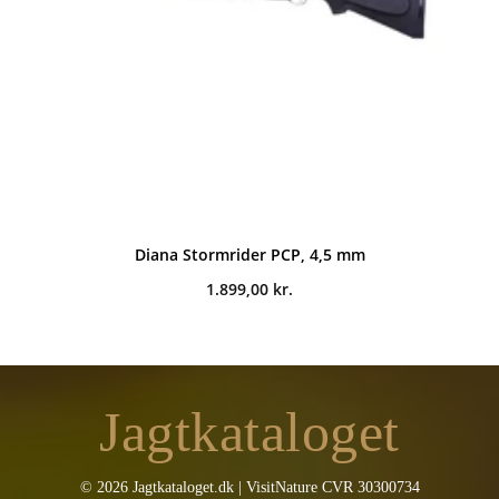
Diana Stormrider PCP, 4,5 mm
1.899,00
kr.
Jagtkataloget
© 2026 Jagtkataloget.dk | VisitNature CVR 30300734