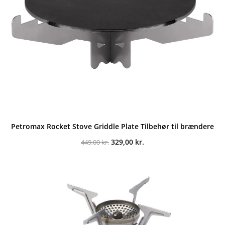
Petromax Rocket Stove Griddle Plate Tilbehør til brændere
Den
Den
329,00
kr.
449,00
kr.
oprindelige
aktuelle
pris
pris
var:
er:
449,00 kr..
329,00 kr..