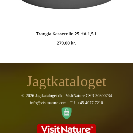
Trangia Kasserolle 25 HA 1,5 L
279,00
kr.
Jagtkataloget
© 2026 Jagtkataloget.dk | VisitNature CVR 30300734
info@visitnature.com | Tlf. +45 4077 7210