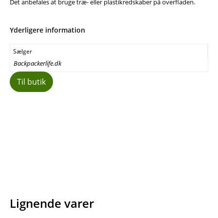
Det anbefales at bruge træ- eller plastikredskaber på overfladen.
Yderligere information
Sælger
Backpackerlife.dk
Til butik
Facebook
E-mail
Copy URL
Lignende varer