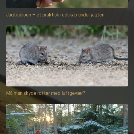
Jagtradioen – et praktisk redskab under jagten
Må man skyde rotter med luftgevær?