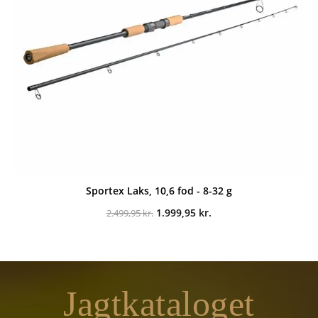
Sportex Laks, 10,6 fod - 8-32 g
Den
Den
1.999,95
kr.
2.499,95
kr.
oprindelige
aktuelle
pris
pris
var:
er:
2.499,95 kr..
1.999,95 kr..
Jagtkataloget