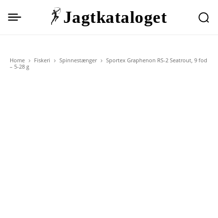
Jagtkataloget
Home
Fiskeri
Spinnestænger
Sportex Graphenon RS-2 Seatrout, 9 fod
– 5-28 g