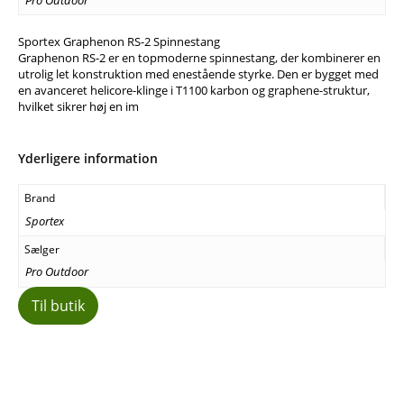
Sportex Graphenon RS-2 Spinnestang
Graphenon RS-2 er en topmoderne spinnestang, der kombinerer en
utrolig let konstruktion med enestående styrke. Den er bygget med
en avanceret helicore-klinge i T1100 karbon og graphene-struktur,
hvilket sikrer høj en im
Yderligere information
Brand
Sportex
Sælger
Pro Outdoor
Til butik
Facebook
E-mail
Copy URL