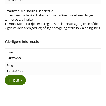
Smartwool Merinoulds Undertrøje
Super varm og lækker Uldundertrøje fra Smartwool, med lange
ærmer og zip i halsen.
Thermal Merino trøjen er beregnet som inderste lag, og er en af de
vigtigste dele af en god lag-på-lag opbygning af din beklædning, hvis
Yderligere information
Brand
Smartwool
Sælger
Pro Outdoor
Til butik
Facebook
E-mail
Copy URL