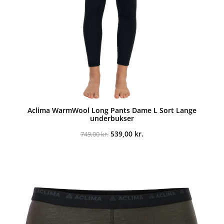
Aclima WarmWool Long Pants Dame L Sort Lange
underbukser
Den
Den
539,00
kr.
749,00
kr.
oprindelige
aktuelle
pris
pris
var:
er:
749,00 kr..
539,00 kr..