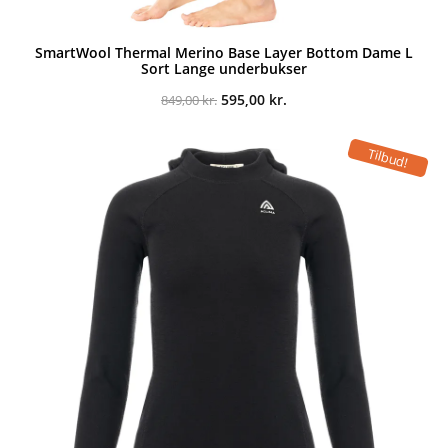
SmartWool Thermal Merino Base Layer Bottom Dame L
Sort Lange underbukser
Den
Den
595,00
kr.
849,00
kr.
oprindelige
aktuelle
pris
pris
var:
er:
Tilbud!
849,00 kr..
595,00 kr..