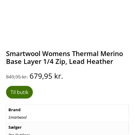
Smartwool Womens Thermal Merino
Base Layer 1/4 Zip, Lead Heather
Den
Den
679,95
kr.
849,95
kr.
oprindelige
aktuelle
pris
pris
Til butik
var:
er:
849,95 kr..
679,95 kr..
Brand
Smartwool
Sælger
Pro Outdoor