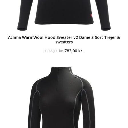
Aclima WarmWool Hood Sweater v2 Dame S Sort Trøjer &
sweaters
Den
Den
783,00
kr.
1.099,00
kr.
oprindelige
aktuelle
pris
pris
var:
er:
1.099,00 kr..
783,00 kr..