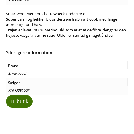
Smartwool Merinoulds Crewneck Undertrøje
Super varm og lækker Uldundertrøje fra Smartwool, med lange
ærmer og rund hals.
Trøjen er lavet i 100% Merino Uld som er et af de fibre, der giver den
højeste vægt-til-varme ratio. Ulden er samtidig meget åndba
Yderligere information
Brand
Smartwool
Sælger
Pro Outdoor
Til butik
Facebook
E-mail
Copy URL