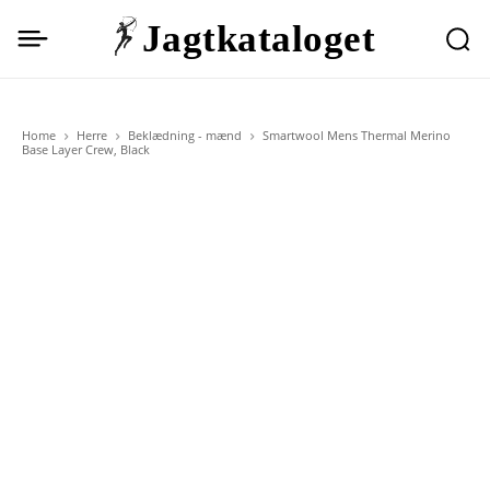
Jagtkataloget
Home
Herre
Beklædning - mænd
Smartwool Mens Thermal Merino
Base Layer Crew, Black