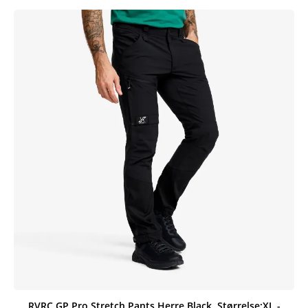
RVRC GP Pro Stretch Pants Herre Black, Størrelse:XL -