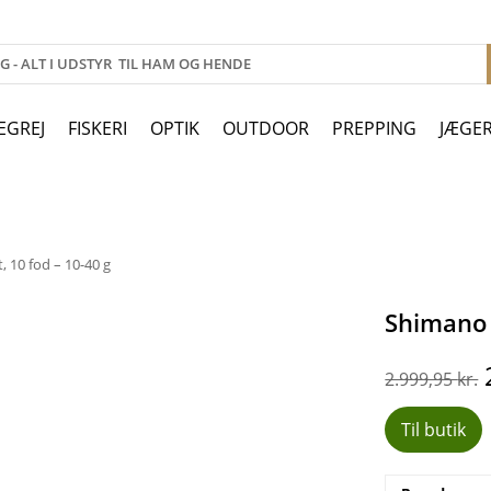
EGREJ
FISKERI
OPTIK
OUTDOOR
PREPPING
JÆGE
 10 fod – 10-40 g
Shimano A
2.999,95
kr.
Til butik