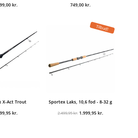
099,00
kr.
749,00
kr.
Tilbud!
x X-Act Trout
Sportex Laks, 10,6 fod - 8-32 g
Den
Den
699,95
kr.
1.999,95
kr.
2.499,95
kr.
oprindelige
aktuelle
pris
pris
var:
er:
2.499,95 kr..
1.999,95 kr..