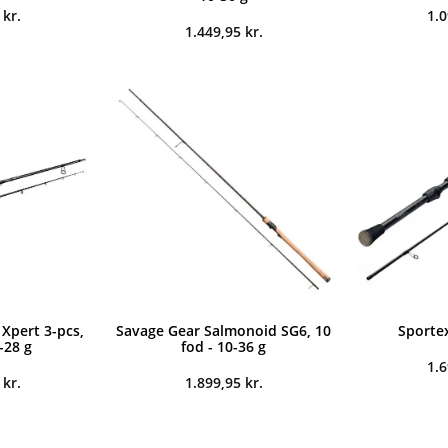
5
kr.
1.
1.449,95
kr.
Xpert 3-pcs,
Savage Gear Salmonoid SG6, 10
Sporte
9-28 g
fod - 10-36 g
1.
5
kr.
1.899,95
kr.