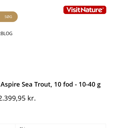
SØG
RBLOG
spire Sea Trout, 10 fod - 10-40 g
Den
Den
2.399,95
kr.
oprindelige
aktuelle
pris
pris
var:
er:
2.999,95 kr..
2.399,95 kr..