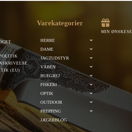
Varekategorier
MIN ØNSKES
HERRE
OGET
DAME
POLITIK
JAGTUDSTYR
ASKRIVELSE
VÅBEN
TIK (EU)
BUEGREJ
FISKERI
OPTIK
OUTDOOR
PREPPING
JÆGERBLOG