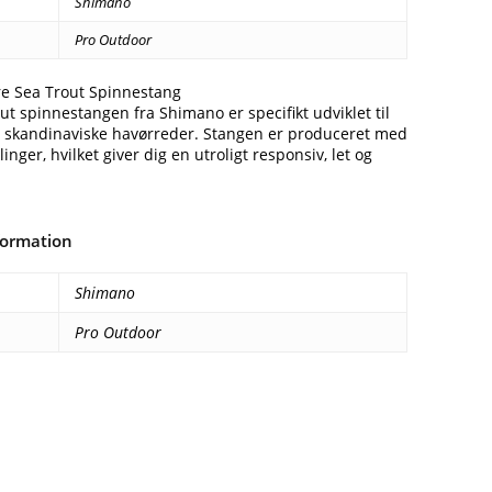
Shimano
Pro Outdoor
e Sea Trout Spinnestang
ut spinnestangen fra Shimano er specifikt udviklet til
de skandinaviske havørreder. Stangen er produceret med
linger, hvilket giver dig en utroligt responsiv, let og
formation
Shimano
Pro Outdoor
Facebook
E-mail
Copy URL