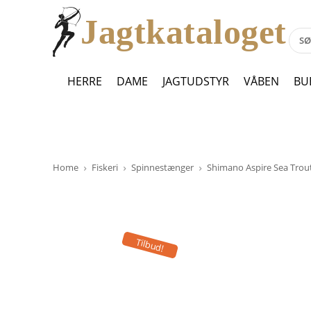
Jagtkataloget
HERRE
DAME
JAGTUDSTYR
VÅBEN
BU
Home
Fiskeri
Spinnestænger
Shimano Aspire Sea Trout,
Tilbud!