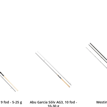
9 fod - 5-25 g
Abu Garcia Sölv AG3, 10 fod -
Westi
10-30 g