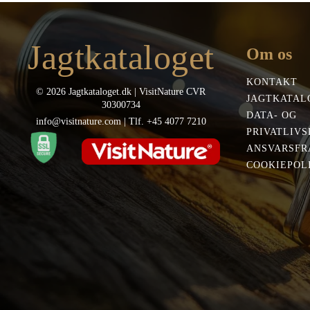
Jagtkataloget
Om os
KONTAKT
© 2026 Jagtkataloget.dk | VisitNature CVR
JAGTKATAL
30300734
DATA- OG
info@visitnature.com | Tlf. +45 4077 7210
PRIVATLIVS
ANSVARSFR
COOKIEPOLI