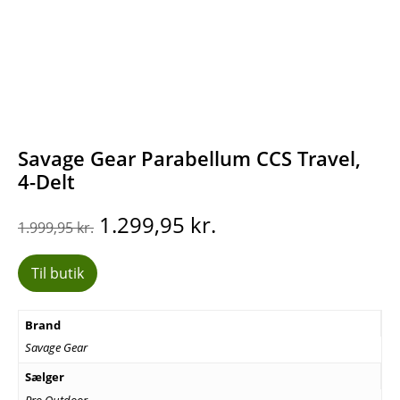
Savage Gear Parabellum CCS Travel,
4-Delt
Den
Den
1.299,95
kr.
1.999,95
kr.
oprindelige
aktuelle
pris
pris
Til butik
var:
er:
1.999,95 kr..
1.299,95 kr..
Brand
Savage Gear
Sælger
Pro Outdoor