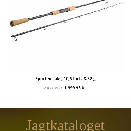
Sportex Laks, 10,6 fod - 8-32 g
Den
Den
1.999,95
kr.
2.499,95
kr.
oprindelige
aktuelle
pris
pris
var:
er:
2.499,95 kr..
1.999,95 kr..
Jagtkataloget