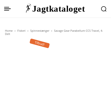
Jagtkataloget
Home
Fiskeri
Spinnestænger
Savage Gear Parabellum CCS Travel, 4-
Delt
Tilbud!