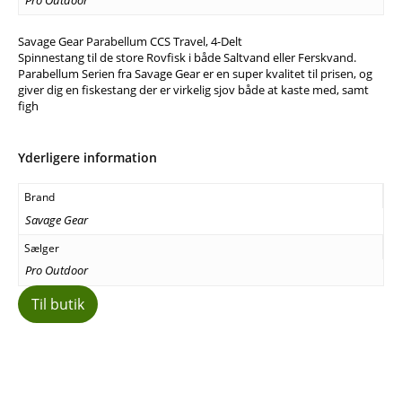
Savage Gear Parabellum CCS Travel, 4-Delt
Spinnestang til de store Rovfisk i både Saltvand eller Ferskvand.
Parabellum Serien fra Savage Gear er en super kvalitet til prisen, og
giver dig en fiskestang der er virkelig sjov både at kaste med, samt
figh
Yderligere information
Brand
Savage Gear
Sælger
Pro Outdoor
Til butik
Facebook
E-mail
Copy URL