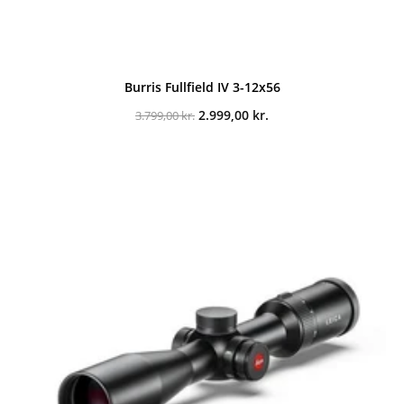
Burris Fullfield IV 3-12x56
Den
Den
2.999,00
kr.
3.799,00
kr.
oprindelige
aktuelle
pris
pris
var:
er:
3.799,00 kr..
2.999,00 kr..