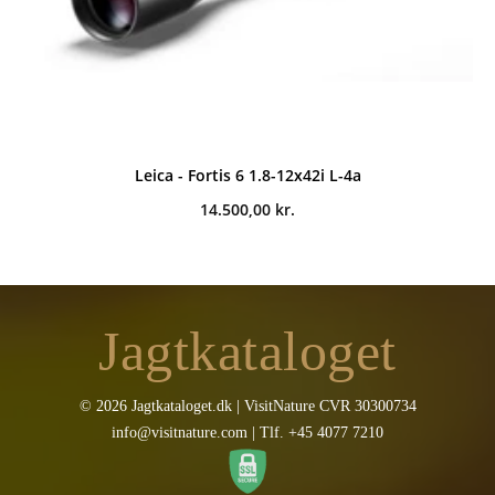
Leica - Fortis 6 1.8-12x42i L-4a
14.500,00
kr.
Jagtkataloget
© 2026 Jagtkataloget.dk | VisitNature CVR 30300734
info@visitnature.com | Tlf. +45 4077 7210