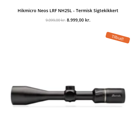
Hikmicro Neos LRF NH25L - Termisk Sigtekikkert
Den
Den
8.999,00
kr.
9.099,00
kr.
oprindelige
aktuelle
pris
pris
var:
er:
Tilbud!
9.099,00 kr..
8.999,00 kr..