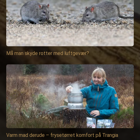
Må man skyde rotter med luftgevær?
Varm mad derude – frysetørret komfort på Trangia