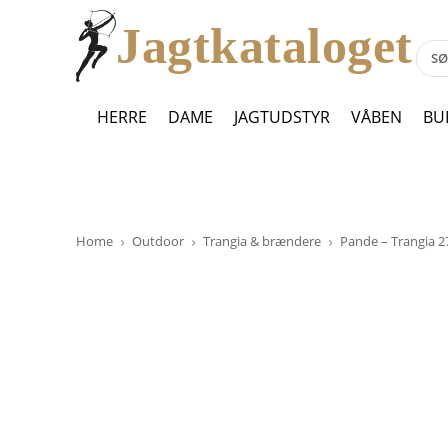
Jagtkataloget
HERRE
DAME
JAGTUDSTYR
VÅBEN
BU
Home
Outdoor
Trangia & brændere
Pande – Trangia 27