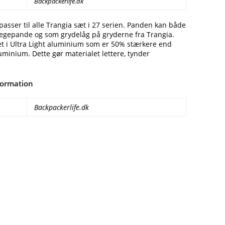
Backpackerlife.dk
sser til alle Trangia sæt i 27 serien. Panden kan både
egepande og som grydelåg på gryderne fra Trangia.
et i Ultra Light aluminium som er 50% stærkere end
uminium. Dette gør materialet lettere, tynder
formation
Backpackerlife.dk
Facebook
E-mail
Copy URL