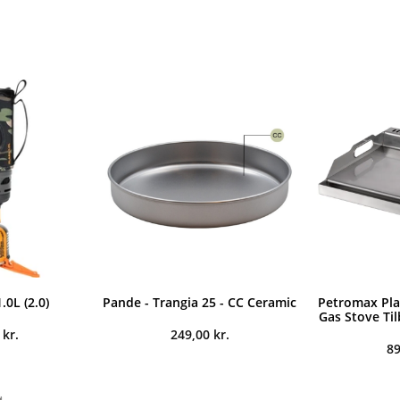
.0L (2.0)
Pande - Trangia 25 - CC Ceramic
Petromax Plan
Gas Stove Ti
0
kr.
249,00
kr.
8