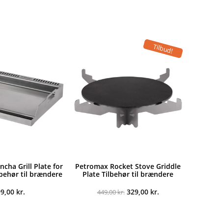
Tilbud!
cha Grill Plate for
Petromax Rocket Stove Griddle
lbehør til brændere
Plate Tilbehør til brændere
Den
Den
99,00
kr.
329,00
kr.
449,00
kr.
oprindelige
aktuelle
pris
pris
var:
er: