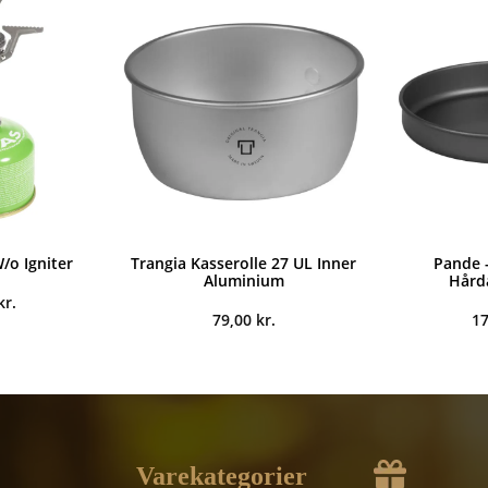
/o Igniter
Trangia Kasserolle 27 UL Inner
Pande -
Aluminium
Hård
kr.
79,00
kr.
1
Varekategorier