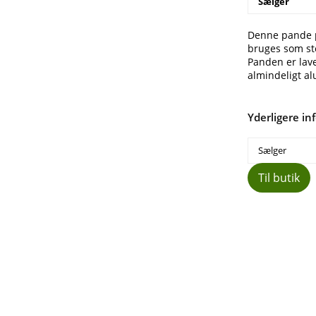
Sælger
Denne pande pa
bruges som st
Panden er lav
almindeligt al
Yderligere in
Sælger
Til butik
Del