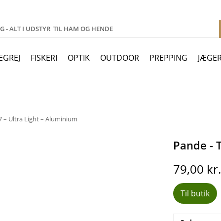
EGREJ
FISKERI
OPTIK
OUTDOOR
PREPPING
JÆGE
 – Ultra Light – Aluminium
Pande - T
79,00
kr
Til butik