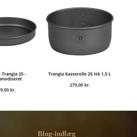
449,00 kr..
329,00 kr..
 Trangia 25 -
Trangia Kasserolle 25 HA 1,5 L
anodiseret
279,00
kr.
79,00
kr.
Blog-indlæg