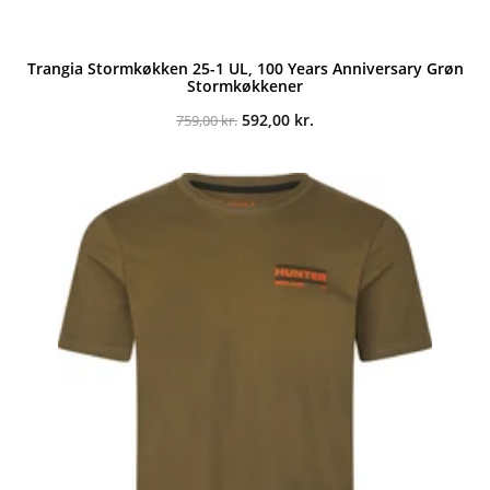
Trangia Stormkøkken 25-1 UL, 100 Years Anniversary Grøn
Stormkøkkener
Den
Den
592,00
kr.
759,00
kr.
oprindelige
aktuelle
pris
pris
var:
er:
759,00 kr..
592,00 kr..