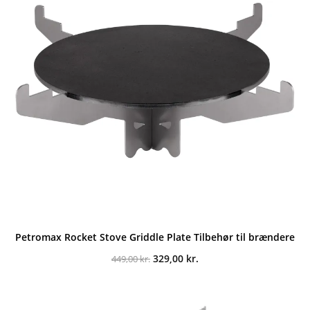
Petromax Rocket Stove Griddle Plate Tilbehør til brændere
Den
Den
329,00
kr.
449,00
kr.
oprindelige
aktuelle
pris
pris
var:
er:
449,00 kr..
329,00 kr..