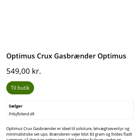
Optimus Crux Gasbrænder Optimus
549,00
kr.
Til butik
Sælger
Friluftsland.dk
Optimus Crux Gasbrænder er ideel til soloture, letvægtseventyr og
minimalistiske set-ups. Brænderen vejer blot 83 gram og foldes fladt
sammen, så den kan opbevares i det tomme hulrum under en