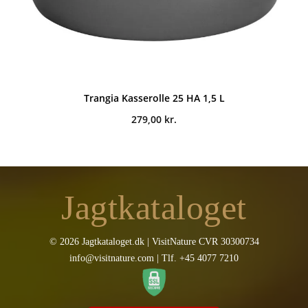
Trangia Kasserolle 25 HA 1,5 L
279,00
kr.
Jagtkataloget
© 2026 Jagtkataloget.dk | VisitNature CVR 30300734
info@visitnature.com | Tlf. +45 4077 7210