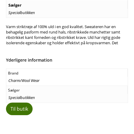
Sælger
Specialbutikken
Varm striktrøje af 100% uld i en god kvalitet. Sweateren har en
behagelig pasform med rund hals, ribstrikkede manchetter samt
ribstrikket kant forneden og ribstrikket krave. Uld har rigtig gode
isolerende egenskaber og holder effektivt på kropsvarmen. Det
Yderligere information
Brand
Charm/Wool Wear
Sælger
Specialbutikken
Til butik
Facebook
E-mail
Copy URL