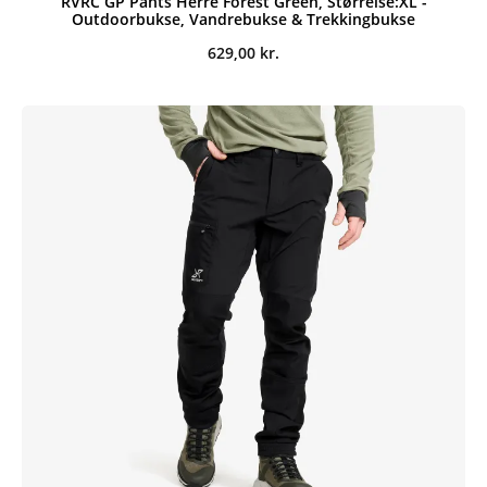
RVRC GP Pants Herre Forest Green, Størrelse:XL -
Outdoorbukse, Vandrebukse & Trekkingbukse
629,00
kr.