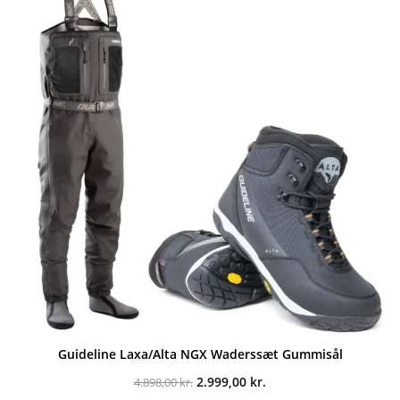
Guideline Laxa/Alta NGX Waderssæt Gummisål
Den
Den
2.999,00
kr.
4.898,00
kr.
oprindelige
aktuelle