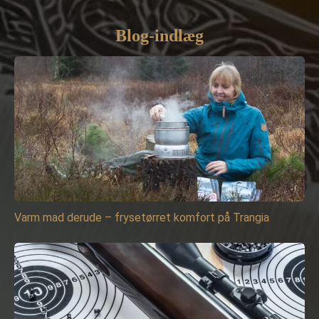
Blog-indlæg
Varm mad derude – frysetørret komfort på Trangia