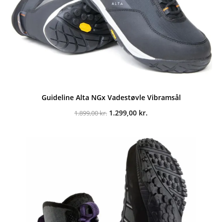
Guideline Alta NGx Vadestøvle Vibramsål
Den
Den
1.299,00
kr.
1.899,00
kr.
oprindelige
aktuelle
pris
pris
var:
er:
1.899,00 kr..
1.299,00 kr..