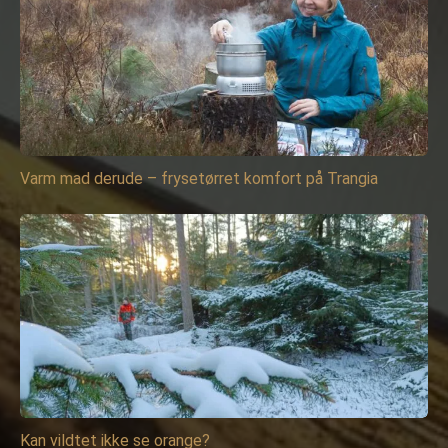
Varm mad derude – frysetørret komfort på Trangia
Kan vildtet ikke se orange?