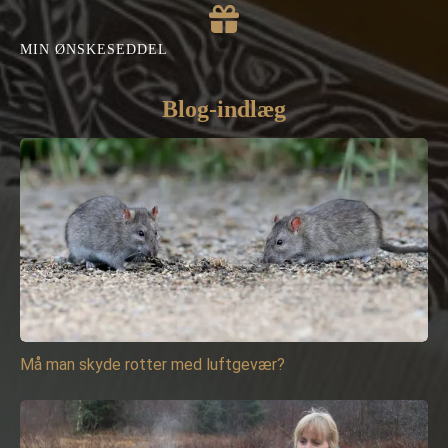
MIN ØNSKESEDDEL
Blog-indlæg
Må man skyde rotter med luftgevær?