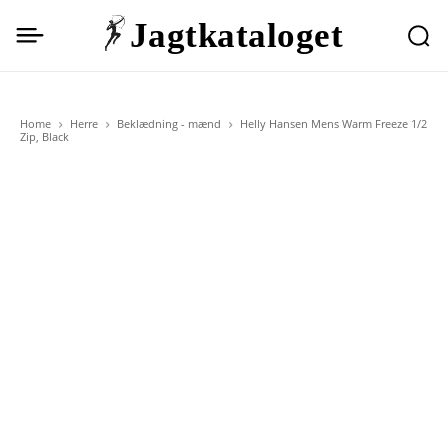
Jagtkataloget
Home
Herre
Beklædning - mænd
Helly Hansen Mens Warm Freeze 1/2
Zip, Black