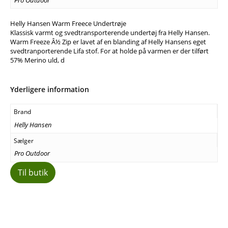
Helly Hansen Warm Freece Undertrøje
Klassisk varmt og svedtransporterende undertøj fra Helly Hansen.
Warm Freeze Â½ Zip er lavet af en blanding af Helly Hansens eget
svedtranporterende Lifa stof. For at holde på varmen er der tilført
57% Merino uld, d
Yderligere information
Brand
Helly Hansen
Sælger
Pro Outdoor
Til butik
Facebook
E-mail
Copy URL