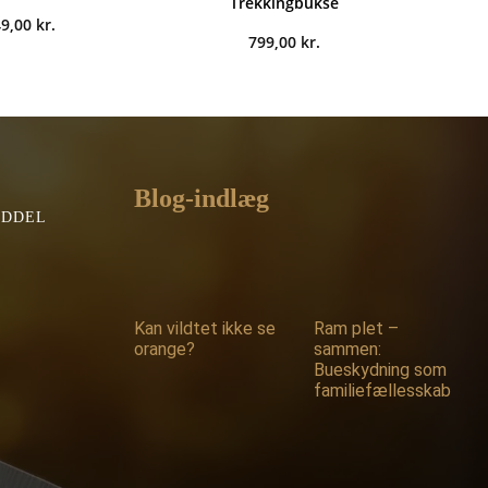
Trekkingbukse
49,00
kr.
799,00
kr.
Blog-indlæg
EDDEL
Kan vildtet ikke se
Ram plet –
orange?
sammen:
Bueskydning som
familiefællesskab