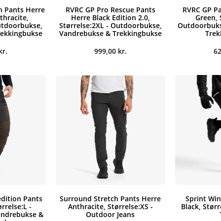
h Pants Herre
RVRC GP Pro Rescue Pants
RVRC GP Pa
thracite,
Herre Black Edition 2.0,
Green, 
utdoorbukse,
Størrelse:2XL - Outdoorbukse,
Outdoorbuks
rekkingbukse
Vandrebukse & Trekkingbukse
Trek
kr.
999,00
kr.
6
dition Pants
Surround Stretch Pants Herre
Sprint Win
rrelse:L -
Anthracite, Størrelse:XS -
Black, Størr
andrebukse &
Outdoor Jeans