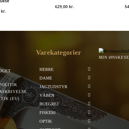
bukse
629,00
kr.
5
0
kr.
Varekategorier
MIN ØNSKES
HERRE
OGET
DAME
POLITIK
JAGTUDSTYR
ASKRIVELSE
VÅBEN
TIK (EU)
BUEGREJ
FISKERI
OPTIK