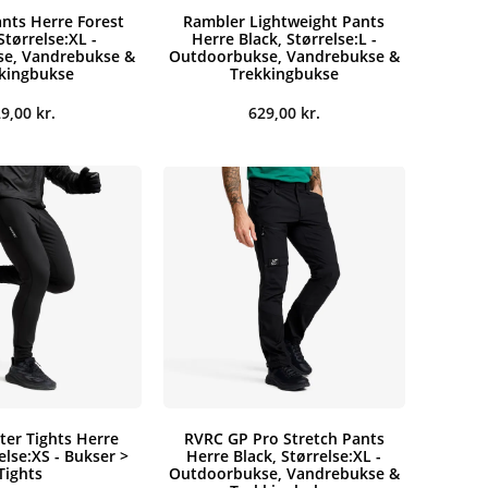
nts Herre Forest
Rambler Lightweight Pants
Størrelse:XL -
Herre Black, Størrelse:L -
e, Vandrebukse &
Outdoorbukse, Vandrebukse &
kingbukse
Trekkingbukse
29,00
kr.
629,00
kr.
ter Tights Herre
RVRC GP Pro Stretch Pants
else:XS - Bukser >
Herre Black, Størrelse:XL -
Tights
Outdoorbukse, Vandrebukse &