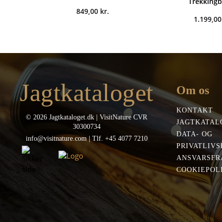
Trekking
849,00
kr.
1.199,0
Jagtkataloget
Om os
KONTAKT
© 2026 Jagtkataloget.dk | VisitNature CVR
JAGTKATAL
30300734
DATA- OG
info@visitnature.com | Tlf. +45 4077 7210
PRIVATLIVS
ANSVARSFR
COOKIEPOLI