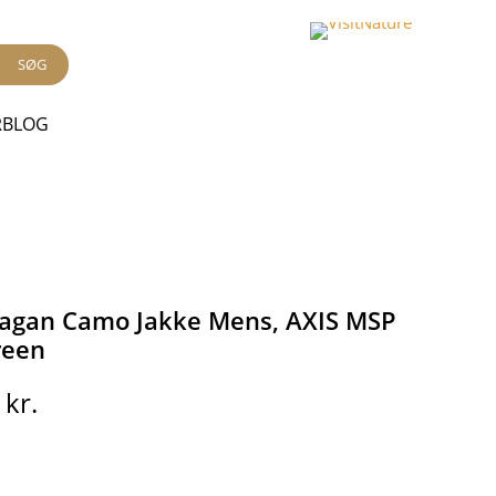
SØG
RBLOG
Lagan Camo Jakke Mens, AXIS MSP
reen
5
kr.