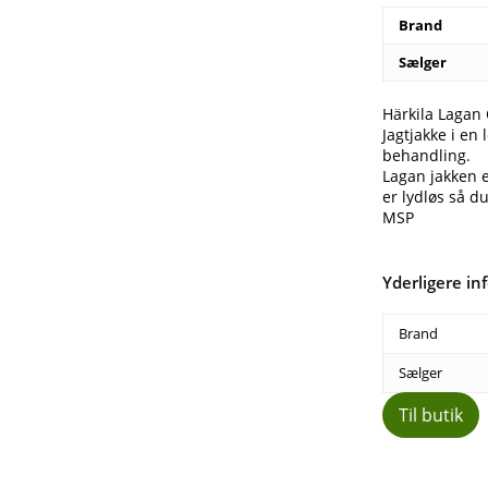
Brand
Sælger
Härkila Lagan
Jagtjakke i en
behandling.
Lagan jakken e
er lydløs så d
MSP
Yderligere in
Brand
Sælger
Til butik
Del