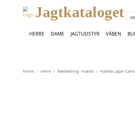
Jagtkataloget
HERRE
DAME
JAGTUDSTYR
VÅBEN
BU
Home
Herre
Beklædning - mænd
Härkila Lagan Camo