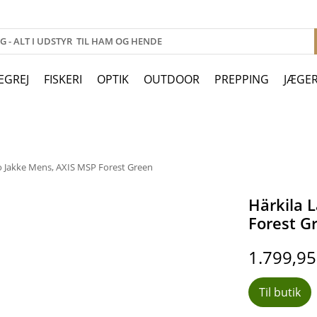
EGREJ
FISKERI
OPTIK
OUTDOOR
PREPPING
JÆGE
 Jakke Mens, AXIS MSP Forest Green
Härkila 
Forest G
1.799,9
Til butik