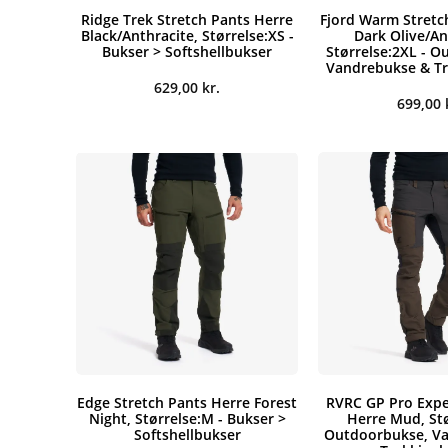
Ridge Trek Stretch Pants Herre
Fjord Warm Stretc
Black/Anthracite, Størrelse:XS -
Dark Olive/An
Bukser > Softshellbukser
Størrelse:2XL - O
Vandrebukse & T
629,00
kr.
699,00
Edge Stretch Pants Herre Forest
RVRC GP Pro Expe
Night, Størrelse:M - Bukser >
Herre Mud, Stø
Softshellbukser
Outdoorbukse, V