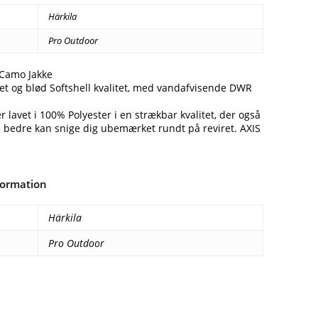
Härkila
Pro Outdoor
 Camo Jakke
 let og blød Softshell kvalitet, med vandafvisende DWR
r lavet i 100% Polyester i en strækbar kvalitet, der også
u bedre kan snige dig ubemærket rundt på reviret. AXIS
formation
Härkila
Pro Outdoor
Facebook
E-mail
Copy URL