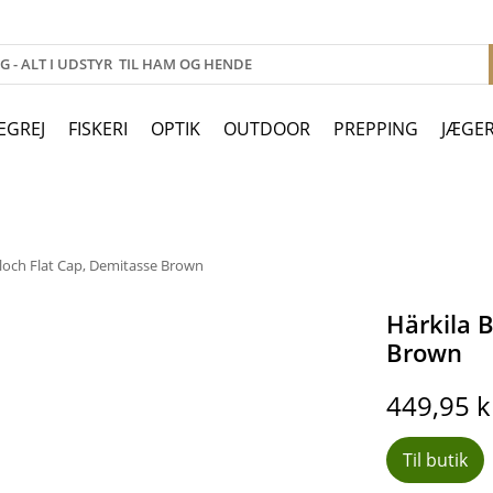
EGREJ
FISKERI
OPTIK
OUTDOOR
PREPPING
JÆGE
loch Flat Cap, Demitasse Brown
Härkila 
Brown
449,95
k
Til butik