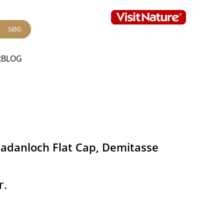
SØG
RBLOG
Badanloch Flat Cap, Demitasse
r.