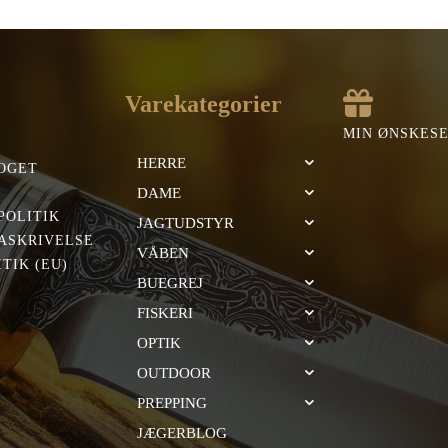
:
er:
,00 kr..
315,00 kr..
Varekategorier
MIN ØNSKES
HERRE
OGET
DAME
POLITIK
JAGTUDSTYR
ASKRIVELSE
VÅBEN
TIK (EU)
BUEGREJ
FISKERI
OPTIK
OUTDOOR
PREPPING
JÆGERBLOG