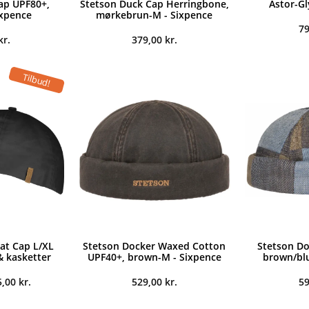
ap UPF80+,
Stetson Duck Cap Herringbone,
Astor-Gl
ixpence
mørkebrun-M - Sixpence
7
kr.
379,00
kr.
Tilbud!
Flat Cap L/XL
Stetson Docker Waxed Cotton
Stetson Do
& kasketter
UPF40+, brown-M - Sixpence
brown/blu
n
Den
5,00
kr.
529,00
kr.
5
indelige
aktuelle
s
pris