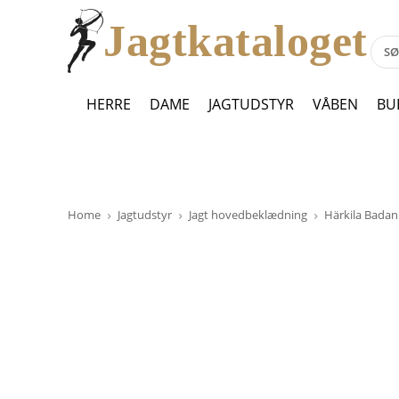
Jagtkataloget
HERRE
DAME
JAGTUDSTYR
VÅBEN
BU
Home
Jagtudstyr
Jagt hovedbeklædning
Härkila Badan