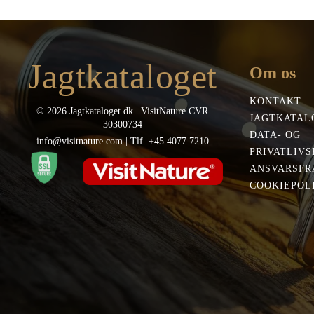
var:
er:
var
399,00 kr..
238,00 kr..
449
Jagtkataloget
Om os
KONTAKT
© 2026 Jagtkataloget.dk | VisitNature CVR
JAGTKATAL
30300734
DATA- OG
info@visitnature.com | Tlf. +45 4077 7210
PRIVATLIVS
ANSVARSFR
COOKIEPOLI