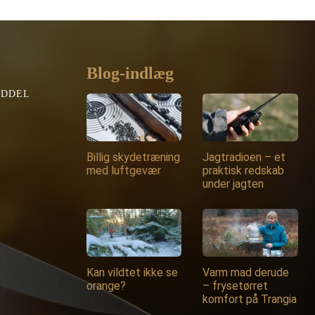
Blog-indlæg
EDDEL
Billig skydetræning
Jagtradioen – et
med luftgevær
praktisk redskab
under jagten
Kan vildtet ikke se
Varm mad derude
orange?
– frysetørret
komfort på Trangia