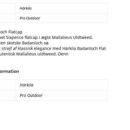
Härkila
Pro Outdoor
loch Flatcap
net Sixpence flatcap i ægte Mallalieus Uldtweed,
den skotske Badanloch sø.
et strejf af klassisk elegance med Härkila Badanloch Flat
autentisk Mallalieus uldtweed. Denn
formation
Härkila
Pro Outdoor
Facebook
E-mail
Copy URL