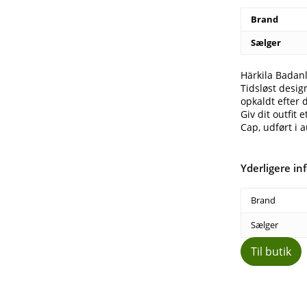
Brand
Sælger
Härkila Badan
Tidsløst desig
opkaldt efter 
Giv dit outfit 
Cap, udført i 
Yderligere in
Brand
Sælger
Til butik
Del