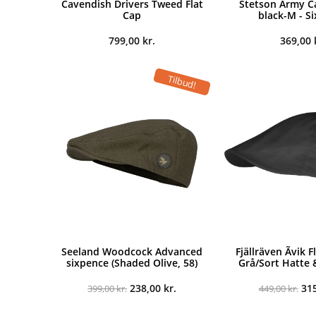
Cavendish Drivers Tweed Flat
Stetson Army C
Cap
black-M - S
799,00
kr.
369,00
Tilbud!
Seeland Woodcock Advanced
Fjällräven Ãvik 
sixpence (Shaded Olive, 58)
Grå/Sort Hatte 
Den
Den
De
238,00
kr.
31
399,00
kr.
449,00
kr.
oprindelige
aktuelle
opr
pris
pris
pri