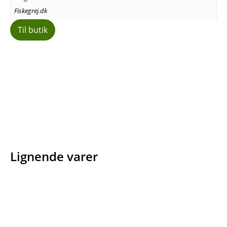
Fiskegrej.dk
Til butik
Facebook
E-mail
Copy URL
Lignende varer