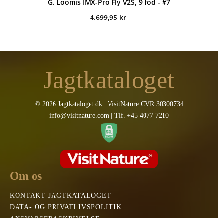
G. Loomis IMX-Pro Fly V2S, 9 fod - #7
4.699,95
kr.
Jagtkataloget
© 2026 Jagtkataloget.dk | VisitNature CVR 30300734
info@visitnature.com | Tlf. +45 4077 7210
Om os
KONTAKT JAGTKATALOGET
DATA- OG PRIVATLIVSPOLITIK