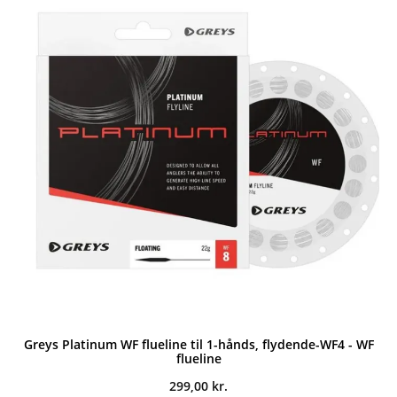
Greys Platinum WF flueline til 1-hånds, flydende-WF4 - WF
flueline
299,00
kr.