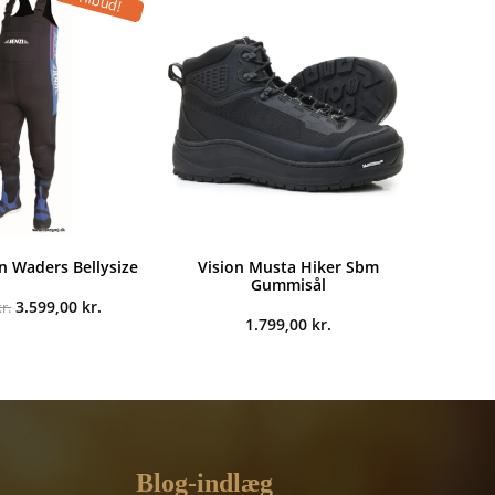
Tilbud!
n Waders Bellysize
Vision Musta Hiker Sbm
Gummisål
Den
Den
3.599,00
kr.
kr.
oprindelige
aktuelle
1.799,00
kr.
pris
pris
var:
er:
3.999,00 kr..
3.599,00 kr..
Blog-indlæg