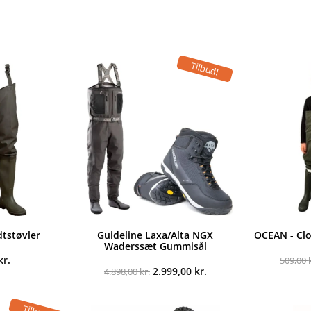
Tilbud!
dtstøvler
Guideline Laxa/Alta NGX
OCEAN - Clo
Waderssæt Gummisål
kr.
509,00
Den
Den
2.999,00
kr.
4.898,00
kr.
oprindelige
aktuelle
pris
pris
var:
er: