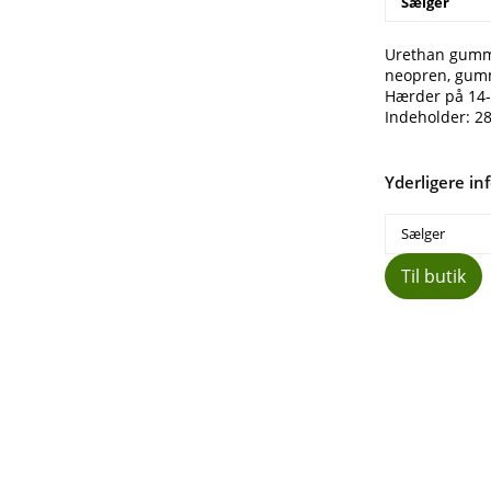
Sælger
Urethan gummi 
neopren, gumm
Hærder på 14-
Indeholder: 2
Yderligere in
Sælger
Til butik
Del