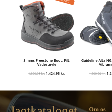
Tilbud!
Simms Freestone Boot, Filt,
Guideline Alta NG
Vadestøvle
Vibram
Den
Den
De
1.424,95
kr.
1.
1.899,95
kr.
1.899,00
kr.
oprindelige
aktuelle
opr
pris
pris
pri
var:
er:
var
1.899,95 kr..
1.424,95 kr..
1.8
Jagtkataloget
Om os