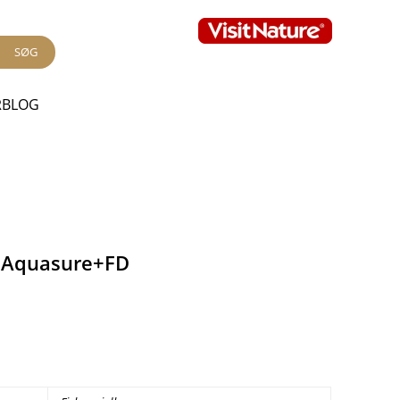
SØG
RBLOG
d Aquasure+FD
.