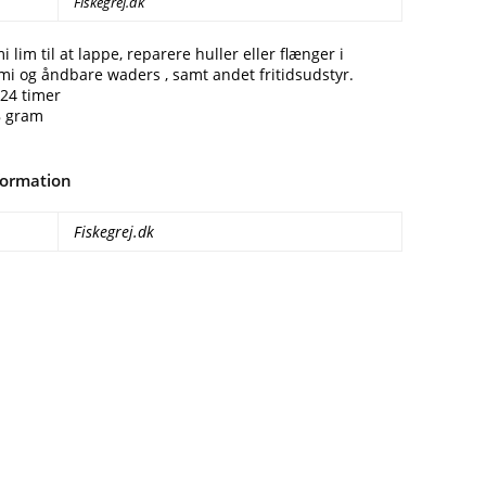
Fiskegrej.dk
lim til at lappe, reparere huller eller flænger i
i og åndbare waders , samt andet fritidsudstyr.
24 timer
8 gram
formation
Fiskegrej.dk
Facebook
E-mail
Copy URL