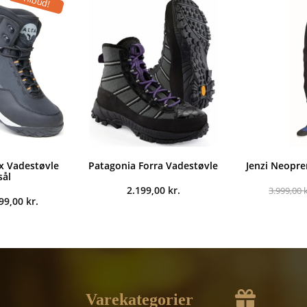
Tilbud!
4.898,00 kr..
2.999,00 kr..
x Vadestøvle
Patagonia Forra Vadestøvle
Jenzi Neopre
sål
2.199,00
kr.
3.999,00
n
Den
299,00
kr.
indelige
aktuelle
s
pris
:
er:
99,00 kr..
1.299,00 kr..
Varekategorier