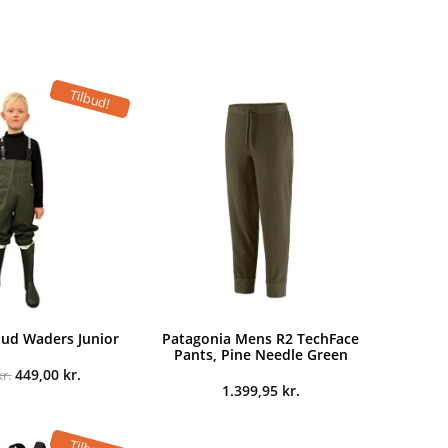
Tilbud!
ud Waders Junior
Patagonia Mens R2 TechFace
Pants, Pine Needle Green
Den
Den
449,00
kr.
kr.
oprindelige
aktuelle
1.399,95
kr.
pris
pris
var:
er:
509,00 kr..
449,00 kr..