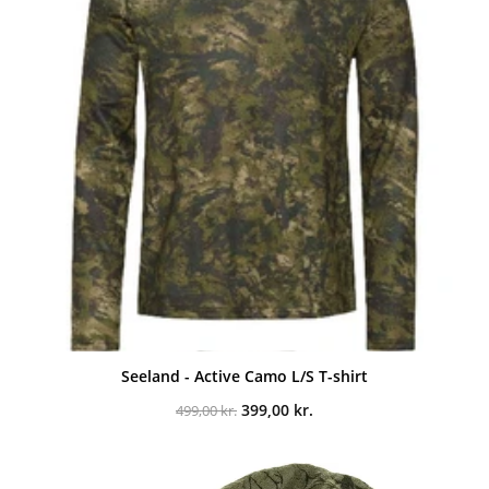
Seeland - Active Camo L/S T-shirt
Den
Den
399,00
kr.
499,00
kr.
oprindelige
aktuelle
pris
pris
var:
er:
499,00 kr..
399,00 kr..