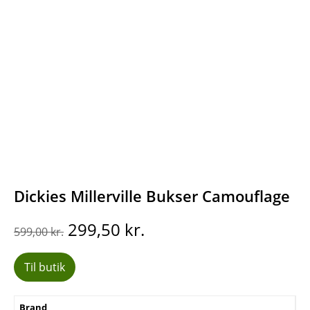
Dickies Millerville Bukser Camouflage
Den
Den
299,50
kr.
599,00
kr.
oprindelige
aktuelle
pris
pris
Til butik
var:
er:
599,00 kr..
299,50 kr..
Brand