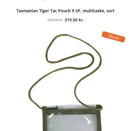
Tasmanian Tiger Tac Pouch 9 SP, multitaske, sort
Den
Den
319,00
kr.
399,00
kr.
oprindelige
aktuelle
pris
pris
var:
er:
Tilbud!
399,00 kr..
319,00 kr..