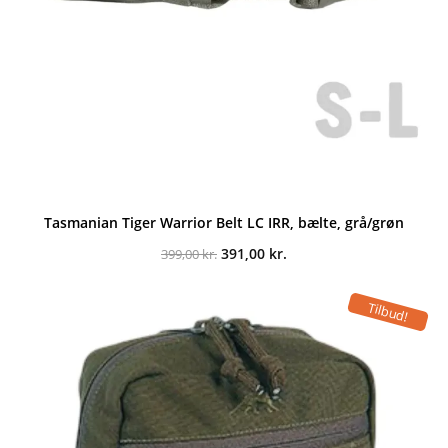
Tasmanian Tiger Warrior Belt LC IRR, bælte, grå/grøn
Den
Den
391,00
kr.
399,00
kr.
oprindelige
aktuelle
pris
pris
var:
er:
Tilbud!
399,00 kr..
391,00 kr..