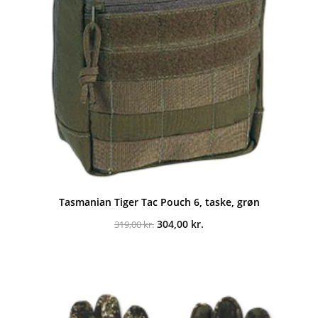
Tasmanian Tiger Tac Pouch 6, taske, grøn
Den
Den
304,00
kr.
319,00
kr.
oprindelige
aktuelle
pris
pris
var:
er:
319,00 kr..
304,00 kr..