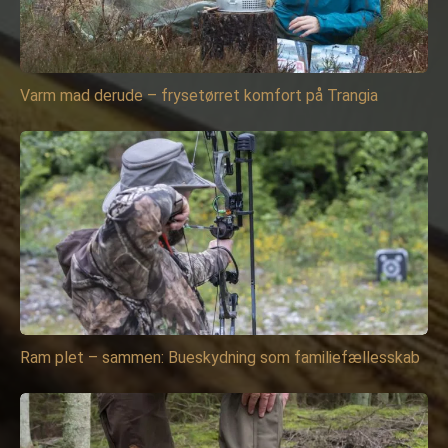
Varm mad derude – frysetørret komfort på Trangia
Ram plet – sammen: Bueskydning som familiefællesskab