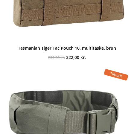
Tasmanian Tiger Tac Pouch 10, multitaske, brun
Den
Den
322,00
kr.
339,00
kr.
oprindelige
aktuelle
pris
pris
var:
er:
Tilbud!
339,00 kr..
322,00 kr..