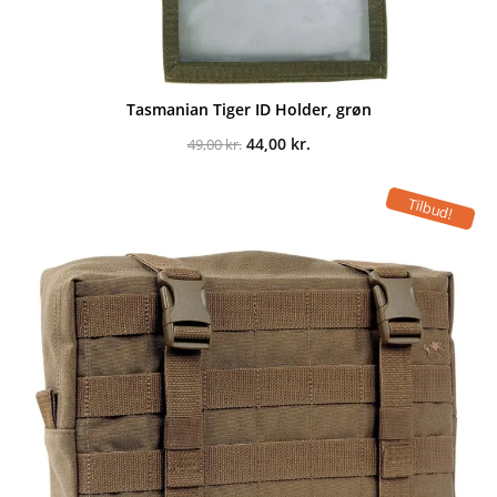
Tasmanian Tiger ID Holder, grøn
Den
Den
44,00
kr.
49,00
kr.
oprindelige
aktuelle
pris
pris
var:
er:
Tilbud!
49,00 kr..
44,00 kr..