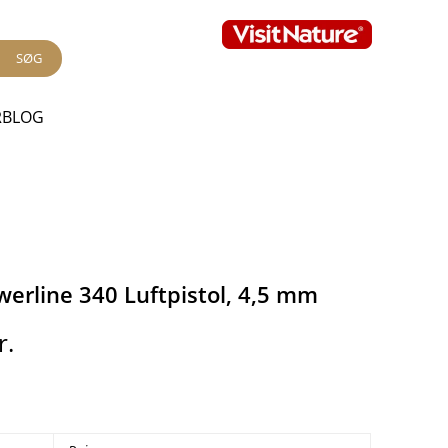
SØG
RBLOG
werline 340 Luftpistol, 4,5 mm
r.