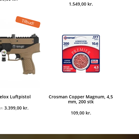
1.549,00
kr.
Tilbud!
elox Luftpistol
Crosman Copper Magnum, 4,5
mm, 200 stk
Den
Den
3.399,00
kr.
kr.
oprindelige
aktuelle
109,00
kr.
pris
pris
var:
er:
3.699,00 kr..
3.399,00 kr..