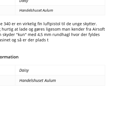
Daisy
Handelshuset Aulum
 340 er en virkelig fin luftpistol til de unge skytter.
hurtig at lade og gøres ligesom man kender fra Airsoft
en skyder "kun" med 4,5 mm rundhagl hvor der fyldes
sinet og så er der plads t
formation
Daisy
Handelshuset Aulum
Facebook
E-mail
Copy URL