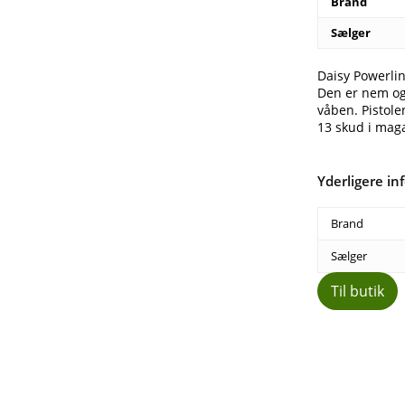
Brand
Sælger
Daisy Powerline
Den er nem og 
våben. Pistol
13 skud i maga
Yderligere in
Brand
Sælger
Til butik
Del