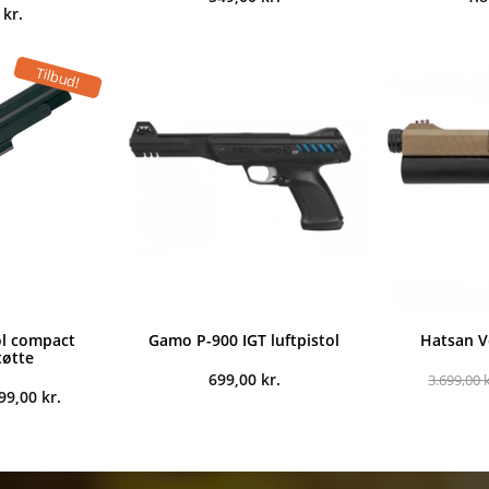
0
kr.
Tilbud!
ol compact
Gamo P-900 IGT luftpistol
Hatsan V
tøtte
699,00
kr.
3.699,00
n
Den
299,00
kr.
indelige
aktuelle
s
pris
:
er:
99,00 kr..
2.299,00 kr..