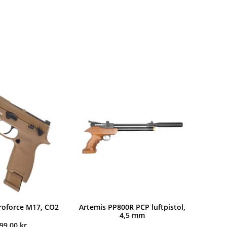
Proforce M17, CO2
Artemis PP800R PCP luftpistol,
4,5 mm
899,00
kr.