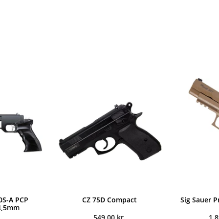
0S-A PCP
CZ 75D Compact
Sig Sauer 
 4,5mm
549,00
kr.
1.