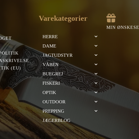
Varekategorier
MIN ØNSKES
HERRE
OGET
DAME
POLITIK
JAGTUDSTYR
ASKRIVELSE
VÅBEN
TIK (EU)
BUEGREJ
FISKERI
OPTIK
OUTDOOR
PREPPING
JÆGERBLOG