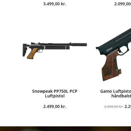
3.499,00
kr.
2.099,0
Snowpeak PP750L PCP
Gamo Luftpist
Luftpistol
håndbals
De
2.499,00
kr.
2.
2.499,00
kr.
opr
pri
var
2.4