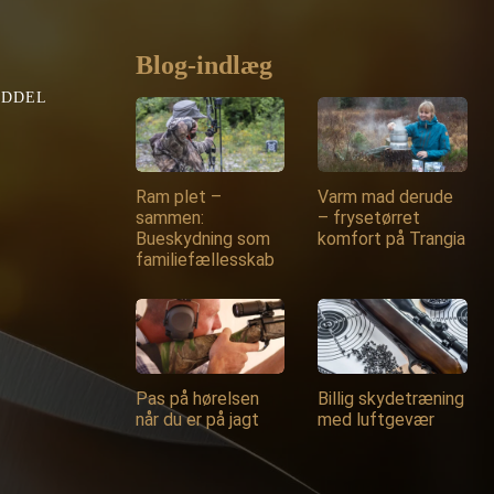
Blog-indlæg
EDDEL
Ram plet –
Varm mad derude
sammen:
– frysetørret
Bueskydning som
komfort på Trangia
familiefællesskab
Pas på hørelsen
Billig skydetræning
når du er på jagt
med luftgevær