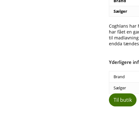
Brand
Sælger
Coghlans har h
har fået en g
til madlavning
endda tændes 
Yderligere in
Brand
Sælger
Til butik
Del