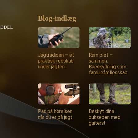
Blog-indlæg
EDDEL
Jagtradioen – et
Ram plet –
praktisk redskab
sammen:
under jagten
Bueskydning som
familiefællesskab
Pas på hørelsen
Beskyt dine
når du er på jagt
bukseben med
gaiters!