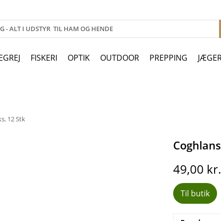
EGREJ
FISKERI
OPTIK
OUTDOOR
PREPPING
JÆGE
s, 12 Stk
Coghlans 
49,00
kr
Til butik