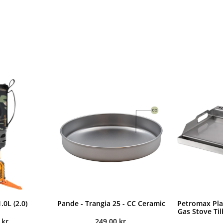
.0L (2.0)
Pande - Trangia 25 - CC Ceramic
Petromax Plan
Gas Stove Ti
0
kr.
249,00
kr.