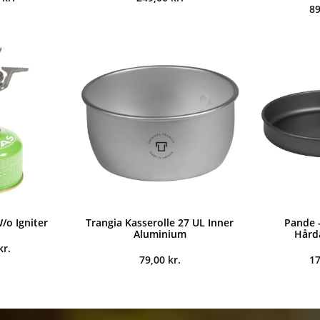
8
/o Igniter
Trangia Kasserolle 27 UL Inner
Pande -
Aluminium
Hård
kr.
79,00
kr.
1