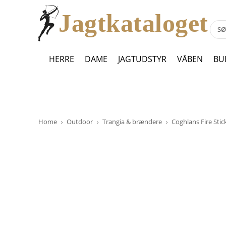
Jagtkataloget
HERRE
DAME
JAGTUDSTYR
VÅBEN
BU
Home
Outdoor
Trangia & brændere
Coghlans Fire Stick