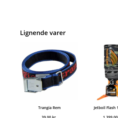
Lignende varer
Trangia Rem
Jetboil Flash 1
39,00
kr.
1.399,0