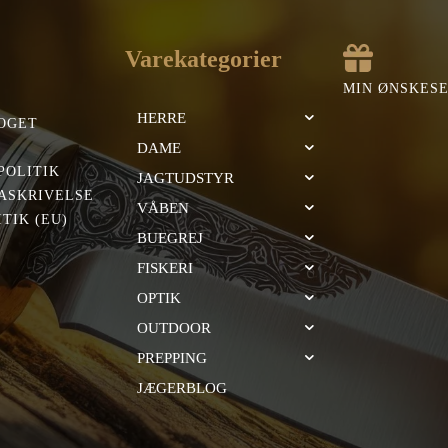
Varekategorier
MIN ØNSKES
HERRE
OGET
DAME
POLITIK
JAGTUDSTYR
ASKRIVELSE
VÅBEN
TIK (EU)
BUEGREJ
FISKERI
OPTIK
OUTDOOR
PREPPING
JÆGERBLOG