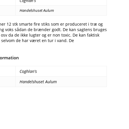
Coghlan's
Handelshuset Aulum
er 12 stk smarte fire stiks som er produceret i træ og
ang voks sådan de brænder godt. De kan sagtens bruges
 osv da de ikke lugter og er non toxic. De kan faktisk
selvom de har været en tur i vand. De
formation
Coghlan's
Handelshuset Aulum
Facebook
E-mail
Copy URL