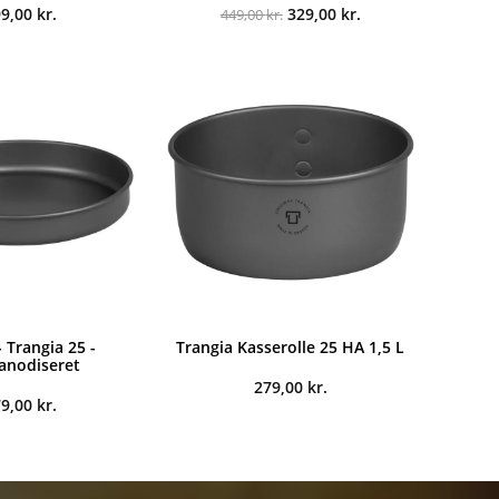
Den
Den
99,00
kr.
329,00
kr.
449,00
kr.
oprindelige
aktuelle
pris
pris
var:
er:
449,00 kr..
329,00 kr..
 Trangia 25 -
Trangia Kasserolle 25 HA 1,5 L
anodiseret
279,00
kr.
79,00
kr.