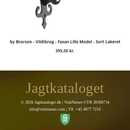
by Brorson - Vildtkrog - Fasan Lille Model - Sort Lakeret
395,00
kr.
Jagtkataloget
© 2026 Jagtkataloget.dk | VisitNature CVR 30300734
info@visitnature.com | Tlf. +45 4077 7210