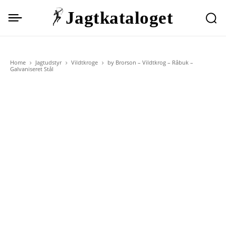
Jagtkataloget
Home
Jagtudstyr
Vildtkroge
by Brorson – Vildtkrog – Råbuk –
Galvaniseret Stål