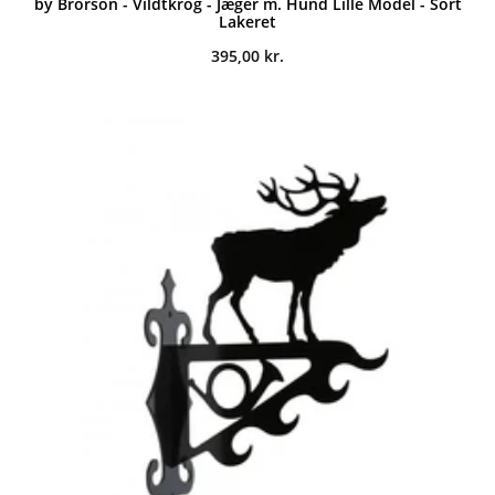
by Brorson - Vildtkrog - Jæger m. Hund Lille Model - Sort
Lakeret
395,00
kr.