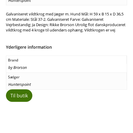
Hunterspoint
Galvaniseret vildtkrog med Jæger m. Hund Mål: H 59 x B 15 x D 36,5
cm Materiale: Stål 37-2. Galvaniseret Farve: Galvaniseret
Vejrbestandig: Ja Design: Rikke Brorson Utrolig flot danskproduceret
vildtkrog med 4 kroge til udendørs ophæng. Vildtkrogen er vej
Yderligere information
Brand
by Brorson
Sælger
Hunterspoint
Til butik
Facebook
E-mail
Copy URL