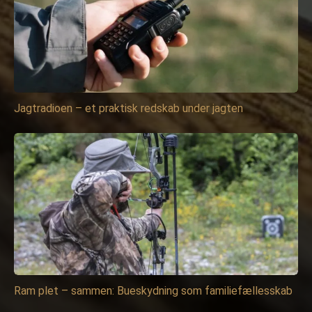
Jagtradioen – et praktisk redskab under jagten
Ram plet – sammen: Bueskydning som familiefællesskab