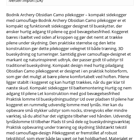
Iversen Import (DK)
Bodnik Archery Obsidian Camo pilekogger – kompakt sidekogger
med camouflage Bodnik Archery Obsidian Camo pilekogger er et
kompakt og funktionelt sidekogger designet til bueskytter, der
ønsker hurtig adgang til pilene og god bevægelsesfrihed. Koggeret
bæres i bæltet ved siden af kroppen og gør det nemt at trække
pilene under skydning. Den praktiske størrelse og den lette
konstruktion gør dette pilekogger velegnet til både træning, 3D
bueskydning og turneringer. Samtidig giver camouflage-designet et
markant og naturinspireret udtryk, der passer godt til udstyr til
traditionel bueskydning. Kompakt design med hurtig piladgang
Obsidian Camo pilekoggeret er designet i en praktisk holsterform,
som gør det muligt at bære pilene komfortabelt ved hoften. Pilene
ligger stabilt i koggeret og kan hurtigt trækkes, når du gør klar til
næste skud. Kompakt sidekogger til bæltemontering Hurtig og nem
adgang til pilene Let konstruktion med god bevægelsesfrihed
Praktisk lomme til bueskydningsudstyr Ud over pladsen til pilene har
koggeret en rummelig udvendig lomme med lynlås. Her kan du
opbevare små stykker udstyr som nocks, strengvoks eller mindre
værktøj, så du altid har det vigtigste tilbehør ved hånden. Udvendig
lynlåslomme til tilbehør Plads til små dele og bueskydningsværktøj
Praktisk opbevaring under træning og skydning Slidstærkt tekstil
med camouflage-design Pilekoggeret er fremstillet af robust
tekstilstof, som giver både lav vægt og høj holdbarhed. Materialet er