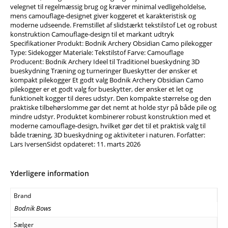
velegnet til regelmæssig brug og kræver minimal vedligeholdelse,
mens camouflage-designet giver koggeret et karakteristisk og
moderne udseende. Fremstillet af slidstærkt tekstilstof Let og robust
konstruktion Camouflage-design til et markant udtryk
Specifikationer Produkt: Bodnik Archery Obsidian Camo pilekogger
Type: Sidekogger Materiale: Tekstilstof Farve: Camouflage
Producent: Bodnik Archery Ideel til Traditionel bueskydning 3D
bueskydning Træning og turneringer Bueskytter der ønsker et
kompakt pilekogger Et godt valg Bodnik Archery Obsidian Camo
pilekogger er et godt valg for bueskytter, der ønsker et let og
funktionelt kogger til deres udstyr. Den kompakte størrelse og den
praktiske tilbehørslomme gør det nemt at holde styr på både pile og
mindre udstyr. Produktet kombinerer robust konstruktion med et
moderne camouflage-design, hvilket gør det til et praktisk valg til
både træning, 3D bueskydning og aktiviteter i naturen. Forfatter:
Lars IversenSidst opdateret: 11. marts 2026
Yderligere information
Brand
Bodnik Bows
Sælger