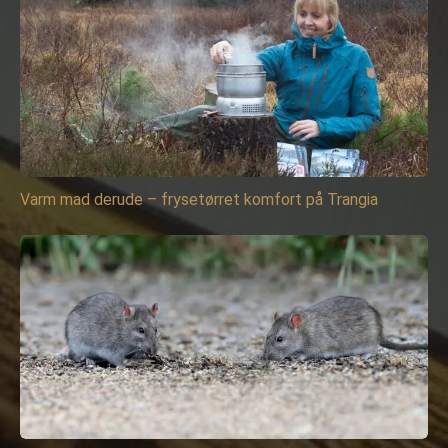
Varm mad derude – frysetørret komfort på Trangia