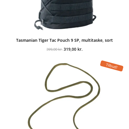
Tasmanian Tiger Tac Pouch 9 SP, multitaske, sort
Den
Den
319,00
kr.
399,00
kr.
oprindelige
aktuelle
pris
pris
var:
er:
Tilbud!
399,00 kr..
319,00 kr..