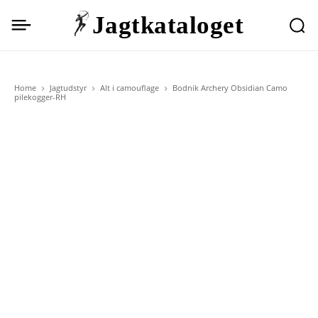
Jagtkataloget
Home
Jagtudstyr
Alt i camouflage
Bodnik Archery Obsidian Camo
pilekogger-RH