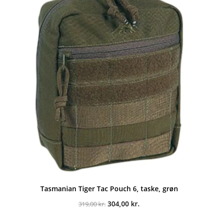
Tasmanian Tiger Tac Pouch 6, taske, grøn
Den
Den
304,00
kr.
319,00
kr.
oprindelige
aktuelle