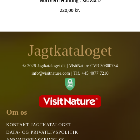
Northern Hunting - SIGVALD
220,00
kr.
Jagtkataloget
© 2026 Jagtkataloget.dk | VisitNature CVR 30300734
info@visitnature.com | Tlf. +45 4077 7210
Om os
KONTAKT JAGTKATALOGET
DATA- OG PRIVATLIVSPOLITIK
ANSVARSFRASKRIVELSE