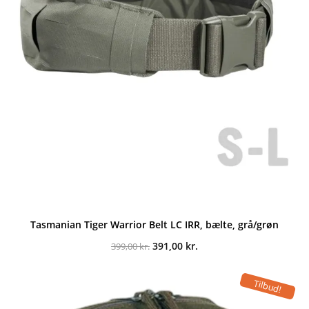
Tasmanian Tiger Warrior Belt LC IRR, bælte, grå/grøn
Den
Den
391,00
kr.
399,00
kr.
oprindelige
aktuelle
pris
pris
var:
er:
Tilbud!
399,00 kr..
391,00 kr..