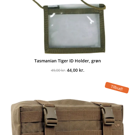
Tasmanian Tiger ID Holder, grøn
Den
Den
44,00
kr.
49,00
kr.
oprindelige
aktuelle
pris
pris
var:
er:
Tilbud!
49,00 kr..
44,00 kr..