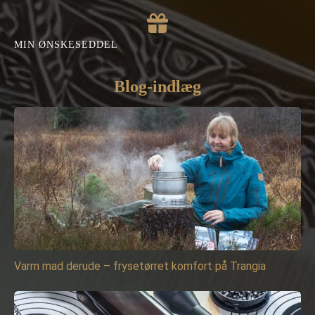
MIN ØNSKESEDDEL
Blog-indlæg
Varm mad derude – frysetørret komfort på Trangia