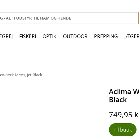
EGREJ
FISKERI
OPTIK
OUTDOOR
PREPPING
JÆGE
wneck Mens, Jet Black
Aclima 
Black
749,95
k
Til butik