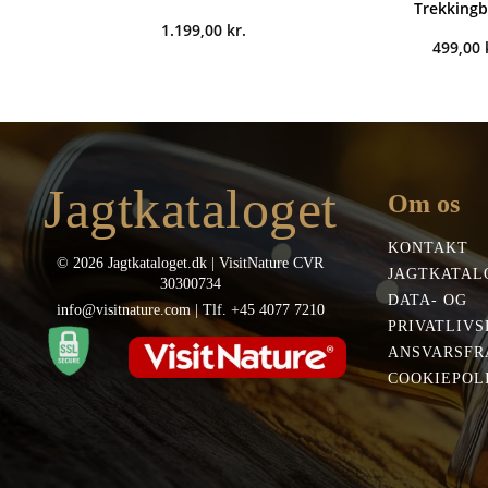
Trekking
1.199,00
kr.
499,00
Jagtkataloget
Om os
KONTAKT
© 2026 Jagtkataloget.dk | VisitNature CVR
JAGTKATAL
30300734
DATA- OG
info@visitnature.com | Tlf. +45 4077 7210
PRIVATLIVS
ANSVARSFR
COOKIEPOLI