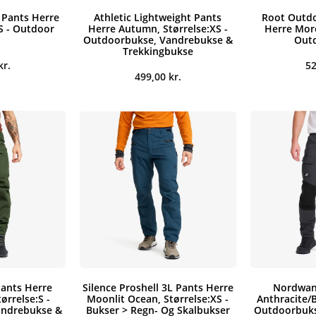
 Pants Herre
Athletic Lightweight Pants
Root Outdo
:S - Outdoor
Herre Autumn, Størrelse:XS -
Herre More
Outdoorbukse, Vandrebukse &
Outd
Trekkingbukse
kr.
5
499,00
kr.
ants Herre
Silence Proshell 3L Pants Herre
Nordwan
ørrelse:S -
Moonlit Ocean, Størrelse:XS -
Anthracite/B
andrebukse &
Bukser > Regn- Og Skalbukser
Outdoorbuks