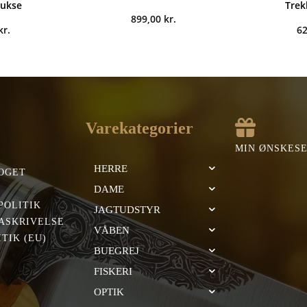
bukse
Trek
899,00
kr.
kr.
6
Varekategorier
MIN ØNSKES
HERRE
OGET
DAME
POLITIK
JAGTUDSTYR
ASKRIVELSE
VÅBEN
TIK (EU)
BUEGREJ
FISKERI
OPTIK