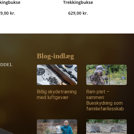
kingbukse
Trekkingbukse
29,00
kr.
629,00
kr.
Blog-indlæg
EDDEL
Billig skydetræning
Ram plet –
med luftgevær
sammen:
Bueskydning som
familiefællesskab