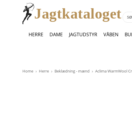
Jagtkataloget
HERRE
DAME
JAGTUDSTYR
VÅBEN
BU
Home
Herre
Beklædning - mænd
Aclima WarmWool Cre