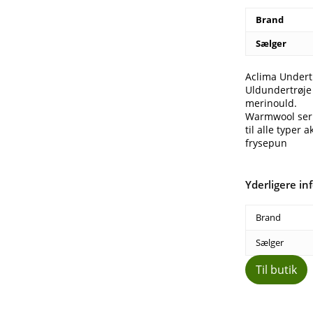
Brand
Sælger
Aclima Undert
Uldundertrøje 
merinould.
Warmwool serie
til alle typer 
frysepun
Yderligere in
Brand
Sælger
Til butik