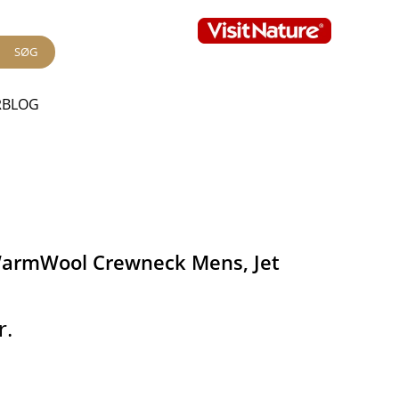
SØG
RBLOG
WarmWool Crewneck Mens, Jet
r.