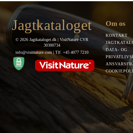
Jagtkataloget
Om os
KONTAKT
© 2026 Jagtkataloget.dk | VisitNature CVR
JAGTKATAL
30300734
DATA- OG
info@visitnature.com | Tlf. +45 4077 7210
PRIVATLIVS
ANSVARSFR
COOKIEPOLI