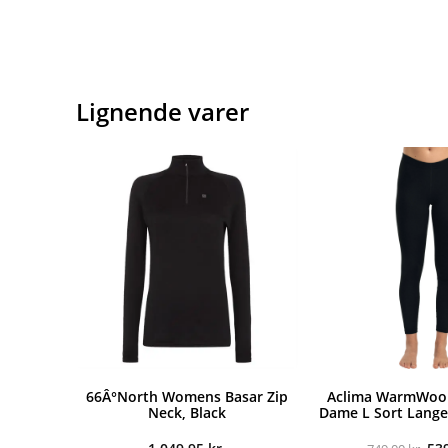
Lignende varer
66Â°North Womens Basar Zip
Aclima WarmWool
Neck, Black
Dame L Sort Lang
De