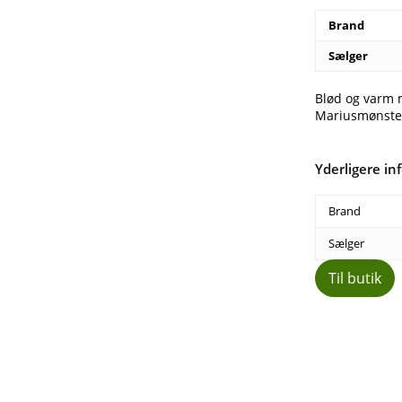
Brand
Sælger
Blød og varm 
Mariusmønster
Yderligere in
Brand
Sælger
Til butik
Del