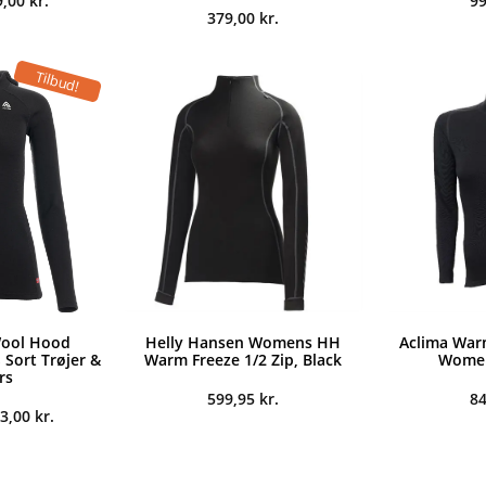
9,00
kr.
9
indelige
aktuelle
379,00
kr.
s
pris
:
er:
,00 kr..
539,00 kr..
Tilbud!
ool Hood
Helly Hansen Womens HH
Aclima Wa
Sort Trøjer &
Warm Freeze 1/2 Zip, Black
Womens
rs
599,95
kr.
8
en
Den
3,00
kr.
rindelige
aktuelle
is
pris
r:
er:
099,00 kr..
783,00 kr..