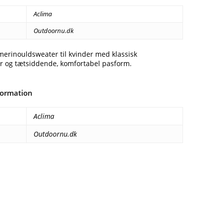
Aclima
Outdoornu.dk
merinouldsweater til kvinder med klassisk
 og tætsiddende, komfortabel pasform.
formation
Aclima
Outdoornu.dk
Facebook
E-mail
Copy URL