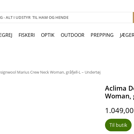
EGREJ
FISKERI
OPTIK
OUTDOOR
PREPPING
JÆGE
signwool Marius Crew Neck Woman, gråfjell-L – Undertøj
Aclima D
Woman, gr
1.049,0
Til butik