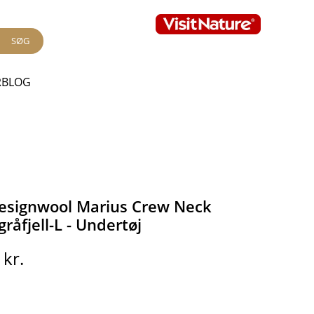
SØG
RBLOG
esignwool Marius Crew Neck
åfjell-L - Undertøj
0
kr.