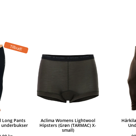
Tilbud!
 Long Pants
Aclima Womens Lightwool
Härkila
e underbukser
Hipsters (Grøn (TARMAC) X-
Und
small)
n
Den