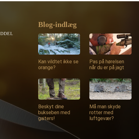
Blog-indlæg
EDDEL
Kan vildtet ikke se
Pas på hørelsen
orange?
når du er på jagt
Beskyt dine
Må man skyde
bukseben med
rotter med
gaiters!
luftgevær?