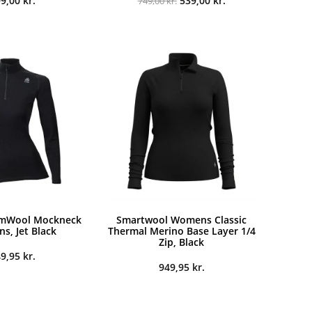
99,00
kr.
539,00
kr.
749,00
kr.
oprindelige
aktuelle
pris
pris
var:
er:
749,00 kr..
539,00 kr..
rmWool Mockneck
Smartwool Womens Classic
, Jet Black
Thermal Merino Base Layer 1/4
Zip, Black
49,95
kr.
949,95
kr.