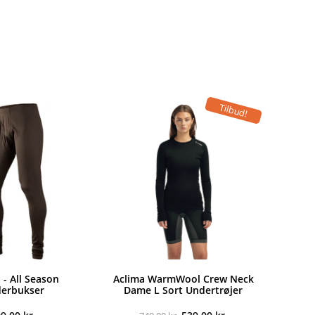
Tilbud!
 - All Season
Aclima WarmWool Crew Neck
erbukser
Dame L Sort Undertrøjer
Den
Den