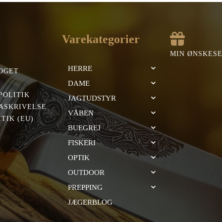
Varekategorier
MIN ØNSKES
HERRE
OGET
DAME
POLITIK
JAGTUDSTYR
ASKRIVELSE
VÅBEN
TIK (EU)
BUEGREJ
FISKERI
OPTIK
OUTDOOR
PREPPING
JÆGERBLOG