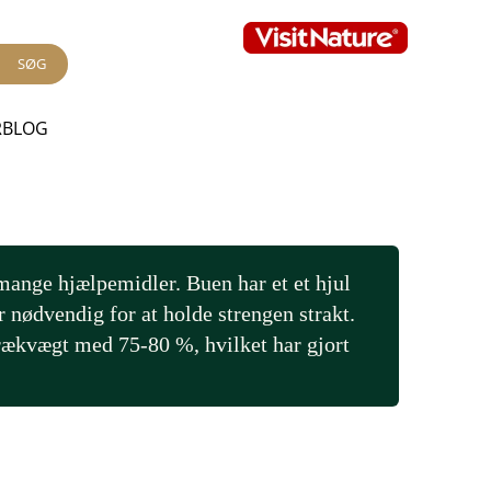
SØG
RBLOG
nge hjælpemidler. Buen har et et hjul
r nødvendig for at holde strengen strakt.
rækvægt med 75-80 %, hvilket har gjort