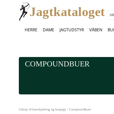
Jagtkataloget
HERRE
DAME
JAGTUDSTYR
VÅBEN
BU
COMPOUNDBUER
Udstyr til bueskydning og buejagt
Compoundbuer