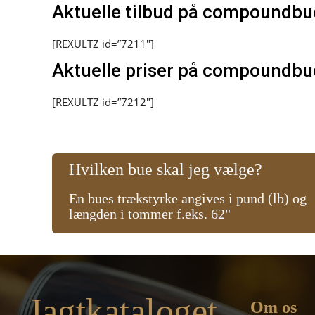
Aktuelle tilbud på compoundbu
[REXULTZ id=”7211″]
Aktuelle priser på compoundbu
[REXULTZ id=”7212″]
Hvilken bue skal jeg vælge?
En bues trækstyrke angives i pund (lb) og
længden i tommer f.eks. 62"
Jagtkataloget
Om os