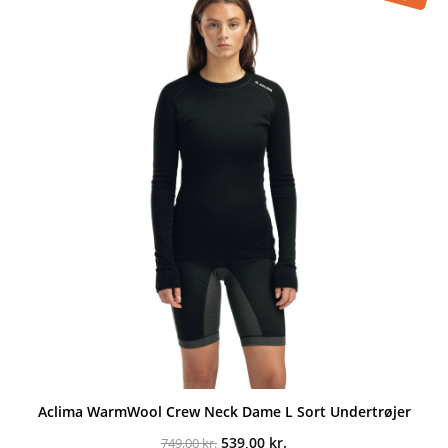
Aclima WarmWool Crew Neck Dame L Sort Undertrøjer
Den
Den
539,00
kr.
749,00
kr.