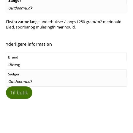
Sælger
Outdoornu.dk
Ekstra varme lange underbukser / longs i 250 gram/m2 merinould.
Blød, sporbar og mulesingfri merinould.
Yderligere information
Brand
Ulvang
Sælger
Outdoornu.dk
Til butik
Facebook
E-mail
Copy URL