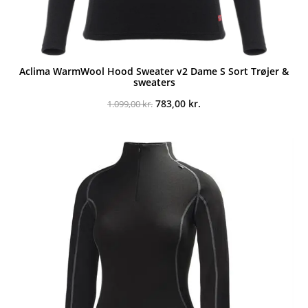
Aclima WarmWool Hood Sweater v2 Dame S Sort Trøjer &
sweaters
Den
Den
783,00
kr.
1.099,00
kr.
oprindelige
aktuelle
pris
pris
var:
er:
1.099,00 kr..
783,00 kr..