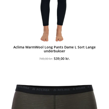
Aclima WarmWool Long Pants Dame L Sort Lange
underbukser
Den
Den
539,00
kr.
749,00
kr.
oprindelige
aktuelle
pris
pris
var:
er:
749,00 kr..
539,00 kr..