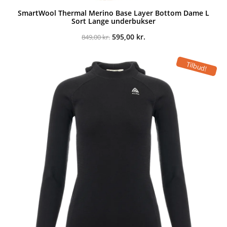
SmartWool Thermal Merino Base Layer Bottom Dame L
Sort Lange underbukser
Den
Den
595,00
kr.
849,00
kr.
oprindelige
aktuelle
pris
pris
var:
er:
Tilbud!
849,00 kr..
595,00 kr..