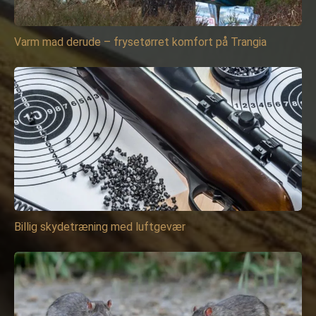
Varm mad derude – frysetørret komfort på Trangia
Billig skydetræning med luftgevær