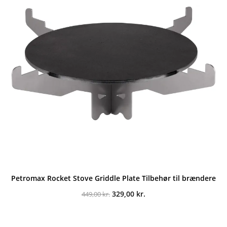
Petromax Rocket Stove Griddle Plate Tilbehør til brændere
Den
Den
329,00
kr.
449,00
kr.
oprindelige
aktuelle
pris
pris
var:
er:
449,00 kr..
329,00 kr..