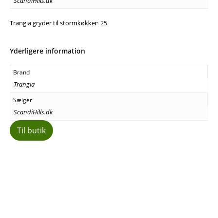
ScandiHills.dk
Trangia gryder til stormkøkken 25
Yderligere information
Brand
Trangia
Sælger
ScandiHills.dk
Til butik
Facebook
E-mail
Copy URL