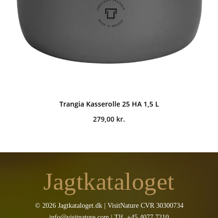
Trangia Kasserolle 25 HA 1,5 L
279,00
kr.
Jagtkataloget
© 2026 Jagtkataloget.dk | VisitNature CVR 30300734
info@visitnature.com | Tlf. +45 4077 7210