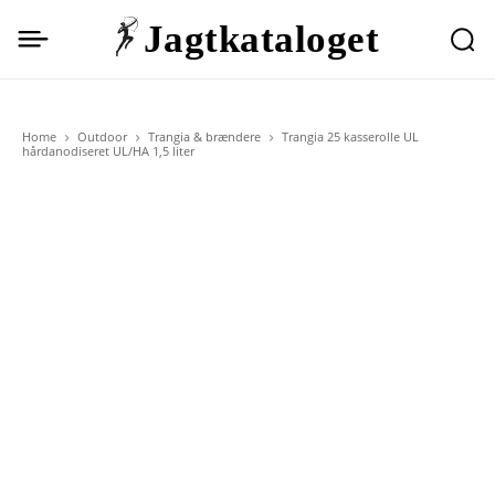
Jagtkataloget
Home
Outdoor
Trangia & brændere
Trangia 25 kasserolle UL
hårdanodiseret UL/HA 1,5 liter