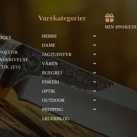
Varekategorier
MIN ØNSKES
HERRE
OGET
DAME
POLITIK
JAGTUDSTYR
ASKRIVELSE
VÅBEN
TIK (EU)
BUEGREJ
FISKERI
OPTIK
OUTDOOR
PREPPING
JÆGERBLOG