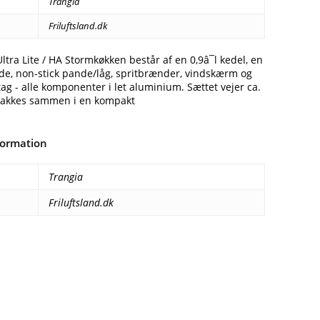
Trangia
Friluftsland.dk
Ultra Lite / HA Stormkøkken består af en 0,9â¯l kedel, en
gryde, non-stick pande/låg, spritbrænder, vindskærm og
ag - alle komponenter i let aluminium. Sættet vejer ca.
pakkes sammen i en kompakt
formation
Trangia
Friluftsland.dk
Facebook
E-mail
Copy URL