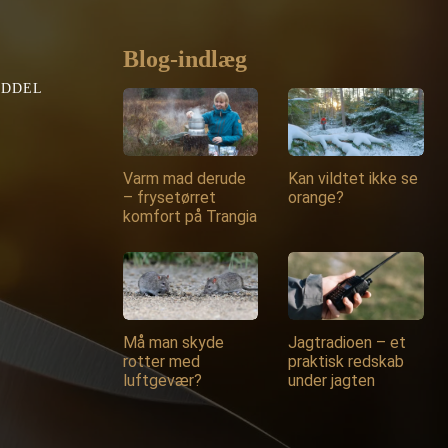
Blog-indlæg
EDDEL
Varm mad derude
Kan vildtet ikke se
– frysetørret
orange?
komfort på Trangia
Må man skyde
Jagtradioen – et
rotter med
praktisk redskab
luftgevær?
under jagten