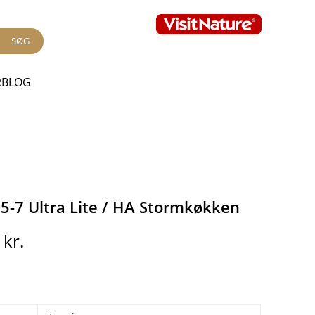
SØG
RBLOG
25-7 Ultra Lite / HA Stormkøkken
0
kr.