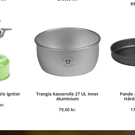
8
/o Igniter
Trangia Kasserolle 27 UL Inner
Pande -
Aluminium
Hård
kr.
79,00
kr.
1