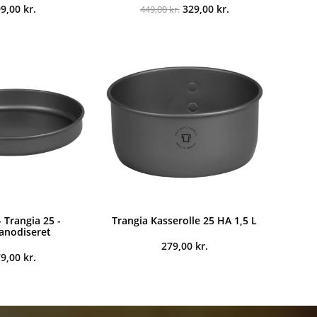
Den
Den
99,00
kr.
329,00
kr.
449,00
kr.
oprindelige
aktuelle
pris
pris
var:
er:
449,00 kr..
329,00 kr..
 Trangia 25 -
Trangia Kasserolle 25 HA 1,5 L
anodiseret
279,00
kr.
79,00
kr.