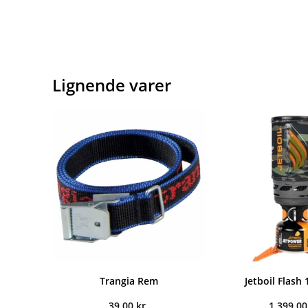
Lignende varer
Trangia Rem
Jetboil Flash 1
39,00
kr.
1.399,0