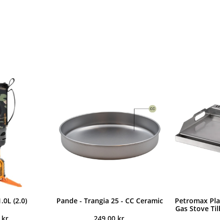
.0L (2.0)
Pande - Trangia 25 - CC Ceramic
Petromax Plan
Gas Stove Ti
0
kr.
249,00
kr.