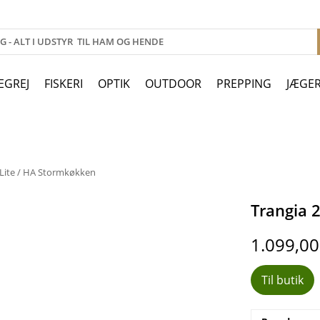
EGREJ
FISKERI
OPTIK
OUTDOOR
PREPPING
JÆGE
 Lite / HA Stormkøkken
Trangia 
1.099,0
Til butik