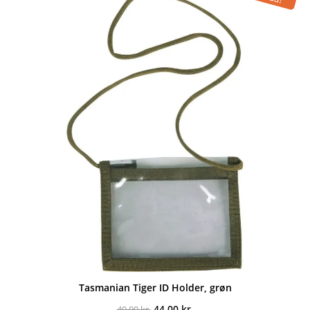
Tasmanian Tiger ID Holder, grøn
Den
Den
44,00
kr.
49,00
kr.