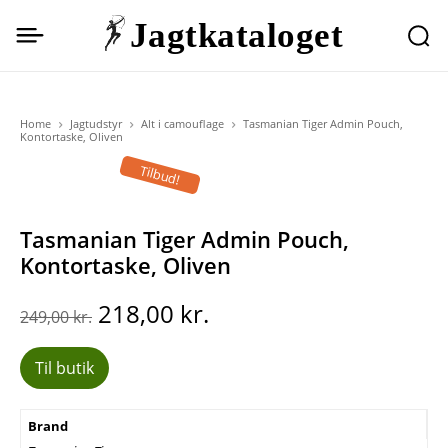
Jagtkataloget
Home
Jagtudstyr
Alt i camouflage
Tasmanian Tiger Admin Pouch,
Kontortaske, Oliven
Tilbud!
Tasmanian Tiger Admin Pouch,
Kontortaske, Oliven
Den
Den
218,00
kr.
249,00
kr.
oprindelige
aktuelle
pris
pris
Til butik
var:
er:
249,00 kr..
218,00 kr..
Brand