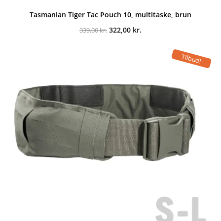
Tasmanian Tiger Tac Pouch 10, multitaske, brun
Den
Den
322,00
kr.
339,00
kr.
oprindelige
aktuelle
pris
pris
var:
er:
Tilbud!
339,00 kr..
322,00 kr..