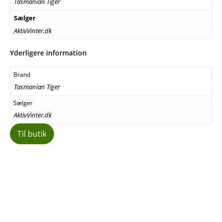
Tasmanian Tiger
Sælger
AktivVinter.dk
Yderligere information
Brand
Tasmanian Tiger
Sælger
AktivVinter.dk
Til butik
Facebook
E-mail
Copy URL