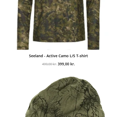
Seeland - Active Camo L/S T-shirt
Den
Den
399,00
kr.
499,00
kr.
oprindelige
aktuelle
pris
pris
var:
er:
499,00 kr..
399,00 kr..