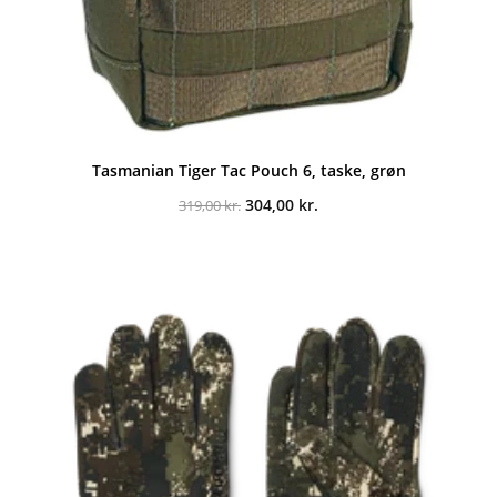
Tasmanian Tiger Tac Pouch 6, taske, grøn
Den
Den
304,00
kr.
319,00
kr.
oprindelige
aktuelle
pris
pris
var:
er:
319,00 kr..
304,00 kr..