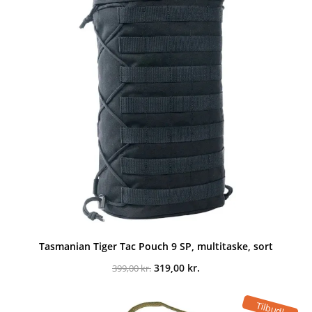
Tasmanian Tiger Tac Pouch 9 SP, multitaske, sort
Den
Den
319,00
kr.
399,00
kr.
oprindelige
aktuelle
pris
pris
var:
er:
Tilbud!
399,00 kr..
319,00 kr..