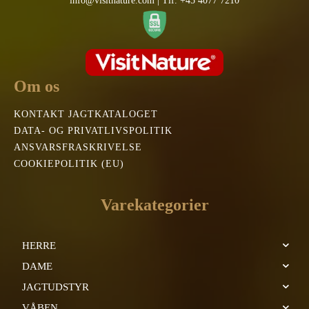
info@visitnature.com | Tlf. +45 4077 7210
Om os
KONTAKT JAGTKATALOGET
DATA- OG PRIVATLIVSPOLITIK
ANSVARSFRASKRIVELSE
COOKIEPOLITIK (EU)
Varekategorier
HERRE
DAME
JAGTUDSTYR
VÅBEN