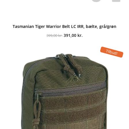
Tasmanian Tiger Warrior Belt LC IRR, bælte, grå/grøn
Den
Den
391,00
kr.
399,00
kr.
oprindelige
aktuelle
pris
pris
var:
er:
Tilbud!
399,00 kr..
391,00 kr..