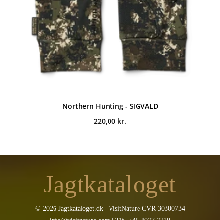
Northern Hunting - SIGVALD
220,00
kr.
Jagtkataloget
© 2026 Jagtkataloget.dk | VisitNature CVR 30300734