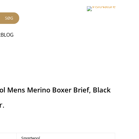
SØG
RBLOG
l Mens Merino Boxer Brief, Black
r.
Smartwool