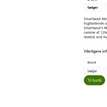
Sælger
Smartwool Mer
Fugtledende o
Smartwool's M
ramme af 12% N
levetid, end h
Yderligere in
Brand
Sælger
Til butik
Del