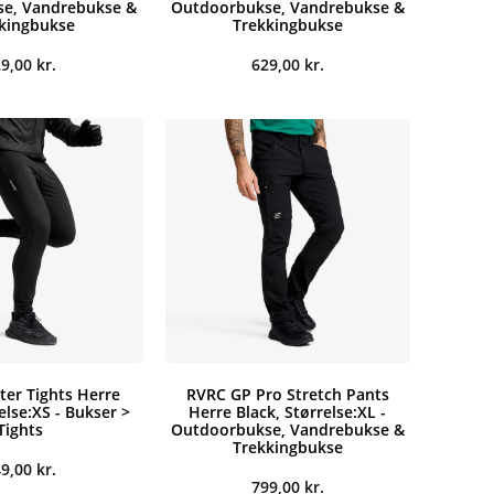
e, Vandrebukse &
Outdoorbukse, Vandrebukse &
kingbukse
Trekkingbukse
29,00
kr.
629,00
kr.
ter Tights Herre
RVRC GP Pro Stretch Pants
else:XS - Bukser >
Herre Black, Størrelse:XL -
Tights
Outdoorbukse, Vandrebukse &
Trekkingbukse
49,00
kr.
799,00
kr.