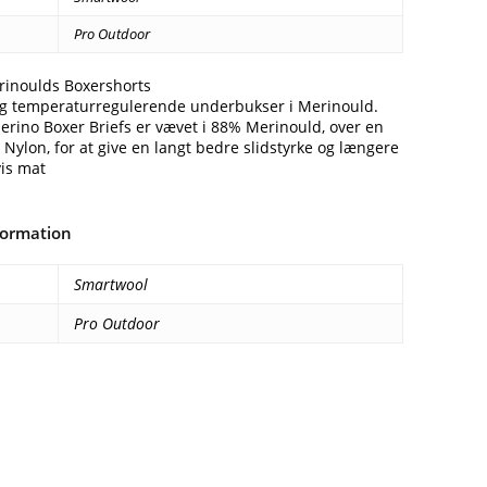
Pro Outdoor
inoulds Boxershorts
g temperaturregulerende underbukser i Merinould.
erino Boxer Briefs er vævet i 88% Merinould, over en
ylon, for at give en langt bedre slidstyrke og længere
vis mat
formation
Smartwool
Pro Outdoor
Facebook
E-mail
Copy URL