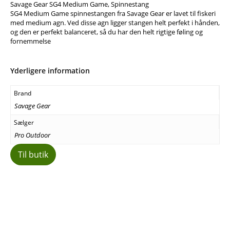
Savage Gear SG4 Medium Game, Spinnestang
SG4 Medium Game spinnestangen fra Savage Gear er lavet til fiskeri
med medium agn. Ved disse agn ligger stangen helt perfekt i hånden,
og den er perfekt balanceret, så du har den helt rigtige føling og
fornemmelse
Yderligere information
Brand
Savage Gear
Sælger
Pro Outdoor
Til butik
Facebook
E-mail
Copy URL