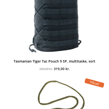
Tasmanian Tiger Tac Pouch 9 SP, multitaske, sort
Den
Den
319,00
kr.
399,00
kr.
oprindelige
aktuelle
pris
pris
var:
er:
Tilbud!
399,00 kr..
319,00 kr..