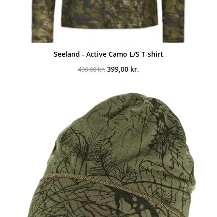
Seeland - Active Camo L/S T-shirt
Den
Den
399,00
kr.
499,00
kr.
oprindelige
aktuelle
pris
pris
var:
er:
499,00 kr..
399,00 kr..