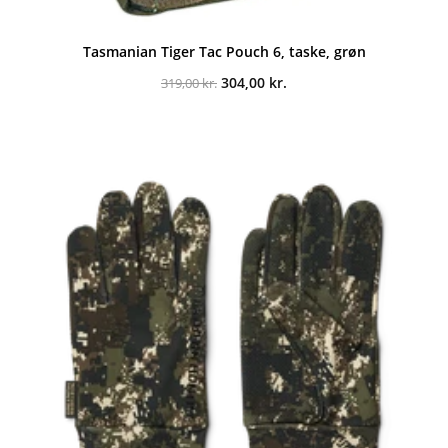
Tasmanian Tiger Tac Pouch 6, taske, grøn
Den
Den
304,00
kr.
319,00
kr.
oprindelige
aktuelle
pris
pris
var:
er:
319,00 kr..
304,00 kr..