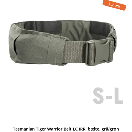
var:
er:
Tilbud!
339,00 kr..
322,00 kr..
Tasmanian Tiger Warrior Belt LC IRR, bælte, grå/grøn