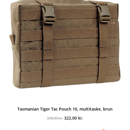
Tasmanian Tiger Tac Pouch 10, multitaske, brun
Den
Den
322,00
kr.
339,00
kr.
oprindelige
aktuelle
pris
pris