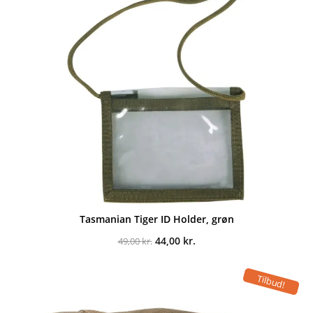
Tasmanian Tiger ID Holder, grøn
Den
Den
44,00
kr.
49,00
kr.
oprindelige
aktuelle
pris
pris
var:
er:
Tilbud!
49,00 kr..
44,00 kr..