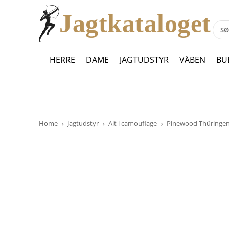
Jagtkataloget
HERRE
DAME
JAGTUDSTYR
VÅBEN
BU
Home
Jagtudstyr
Alt i camouflage
Pinewood Thüringen 