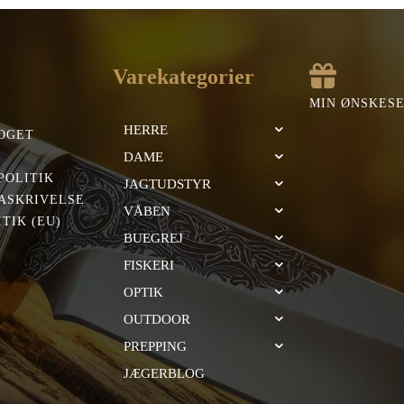
Varekategorier
MIN ØNSKES
HERRE
OGET
DAME
POLITIK
JAGTUDSTYR
ASKRIVELSE
VÅBEN
TIK (EU)
BUEGREJ
FISKERI
OPTIK
OUTDOOR
PREPPING
JÆGERBLOG