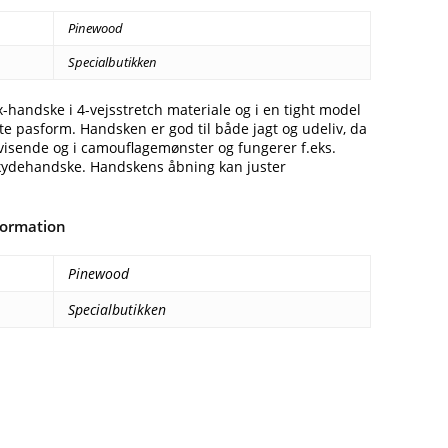
Pinewood
Specialbutikken
-handske i 4-vejsstretch materiale og i en tight model
te pasform. Handsken er god til både jagt og udeliv, da
visende og i camouflagemønster og fungerer f.eks.
kydehandske. Handskens åbning kan juster
formation
Pinewood
Specialbutikken
Facebook
E-mail
Copy URL