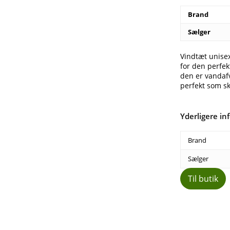
Brand
Sælger
Vindtæt unisex
for den perfek
den er vandaf
perfekt som s
Yderligere in
Brand
Sælger
Til butik
Del