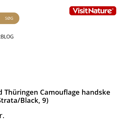
SØG
RBLOG
d Thüringen Camouflage handske
trata/Black, 9)
r.