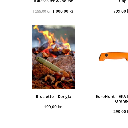
Køletasker & -bokse
Cap
Den
Den
1.000,00
kr.
799,00
1.399,00
kr.
oprindelige
aktuelle
pris
pris
var:
er:
1.399,00 kr..
1.000,00 kr..
Brusletto - Kongla
EuroHunt - EKA 
Orang
199,00
kr.
290,00