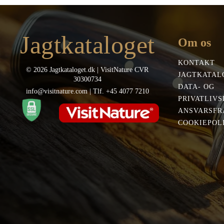
Jagtkataloget
Om os
KONTAKT
© 2026 Jagtkataloget.dk | VisitNature CVR
JAGTKATAL
30300734
DATA- OG
info@visitnature.com | Tlf. +45 4077 7210
PRIVATLIVS
ANSVARSFR
COOKIEPOLI