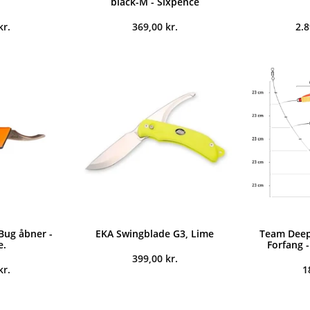
black-M - Sixpence
kr.
369,00
kr.
2.
Bug åbner -
EKA Swingblade G3, Lime
Team Deep 
e.
Forfang 
399,00
kr.
kr.
1