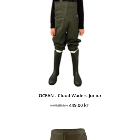
OCEAN - Cloud Waders Junior
Den
Den
449,00
kr.
509,00
kr.
oprindelige
aktuelle
pris
pris
var:
er:
509,00 kr..
449,00 kr..