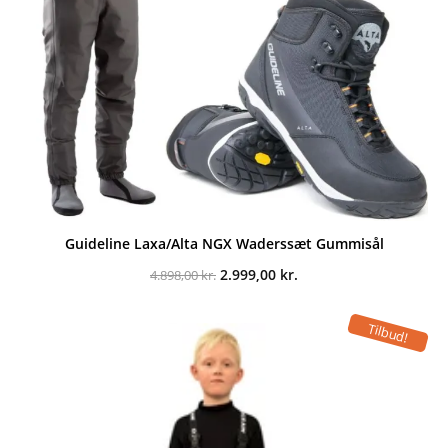
Guideline Laxa/Alta NGX Waderssæt Gummisål
Den
Den
2.999,00
kr.
4.898,00
kr.
oprindelige
aktuelle
pris
pris
var:
er:
Tilbud!
4.898,00 kr..
2.999,00 kr..