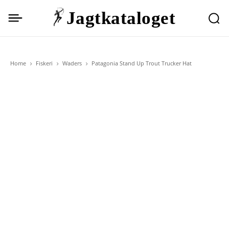
Jagtkataloget
Home
Fiskeri
Waders
Patagonia Stand Up Trout Trucker Hat