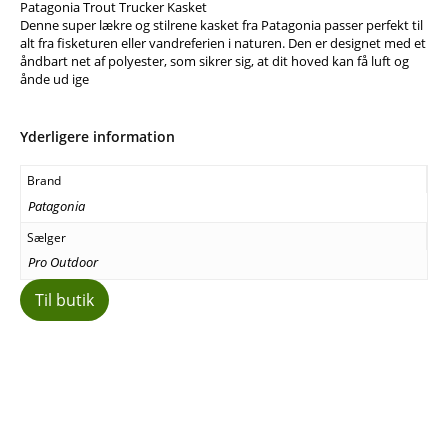
Patagonia Trout Trucker Kasket
Denne super lækre og stilrene kasket fra Patagonia passer perfekt til
alt fra fisketuren eller vandreferien i naturen. Den er designet med et
åndbart net af polyester, som sikrer sig, at dit hoved kan få luft og
ånde ud ige
Yderligere information
Brand
Patagonia
Sælger
Pro Outdoor
Til butik
Facebook
E-mail
Copy URL