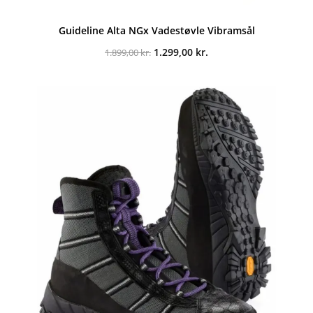
Guideline Alta NGx Vadestøvle Vibramsål
Den
Den
1.299,00
kr.
1.899,00
kr.
oprindelige
aktuelle
pris
pris
var:
er:
1.899,00 kr..
1.299,00 kr..