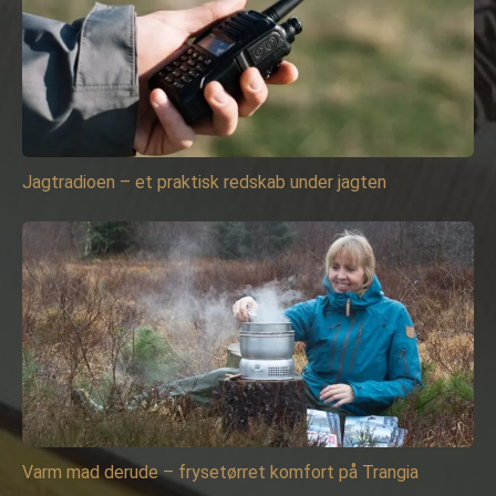
Jagtradioen – et praktisk redskab under jagten
Varm mad derude – frysetørret komfort på Trangia