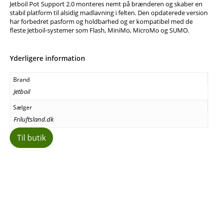
Jetboil Pot Support 2.0 monteres nemt på brænderen og skaber en
stabil platform til alsidig madlavning i felten. Den opdaterede version
har forbedret pasform og holdbarhed og er kompatibel med de
fleste Jetboil-systemer som Flash, MiniMo, MicroMo og SUMO.
Yderligere information
Brand
Jetboil
Sælger
Friluftsland.dk
Til butik
Facebook
E-mail
Copy URL