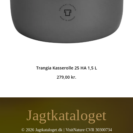
Trangia Kasserolle 25 HA 1,5 L
279,00
kr.
Jagtkataloget
© 2026 Jagtkataloget.dk | VisitNature CVR 30300734