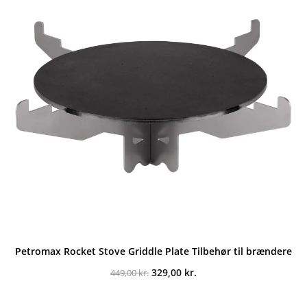
Petromax Rocket Stove Griddle Plate Tilbehør til brændere
Den
Den
329,00
kr.
449,00
kr.
oprindelige
aktuelle
pris
pris
var:
er: