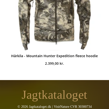
Härkila - Mountain Hunter Expedition fleece hoodie
2.399,00
kr.
Jagtkataloget
© 2026 Jagtkataloget.dk | VisitNature CVR 30300734