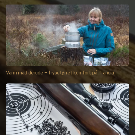
Varm mad derude – frysetørret komfort på Trangia