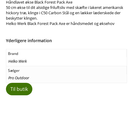
Håndlavet økse Black Forest Pack Axe
50 cm økse til dit alsidige friluftsliv med skæfte i lakeret amerikansk
hickory træ, klinge i C50 Carbon Stål og en lækker læderskede der
beskytter klingen.
Helko Werk Black Forest Pack Axe er håndsmedet og øksehov
Yderligere information
Brand
Helko Werk
Sælger
Pro Outdoor
Til butik
Facebook
E-mail
Copy URL