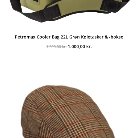
Petromax Cooler Bag 22L Grøn Køletasker & -bokse
Den
Den
1.000,00
kr.
1.399,00
kr.
oprindelige
aktuelle
pris
pris
var:
er:
1.399,00 kr..
1.000,00 kr..