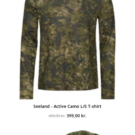
Seeland - Active Camo L/S T-shirt
Den
Den
399,00
kr.
499,00
kr.
oprindelige
aktuelle
pris
pris
var:
er:
499,00 kr..
399,00 kr..