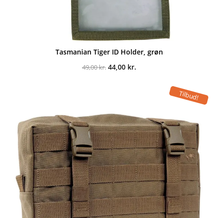
Tasmanian Tiger ID Holder, grøn
Den
Den
44,00
kr.
49,00
kr.
oprindelige
aktuelle
pris
pris
var:
er:
Tilbud!
49,00 kr..
44,00 kr..