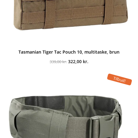
Tasmanian Tiger Tac Pouch 10, multitaske, brun
Den
Den
322,00
kr.
339,00
kr.
oprindelige
aktuelle
pris
pris
var:
er:
Tilbud!
339,00 kr..
322,00 kr..