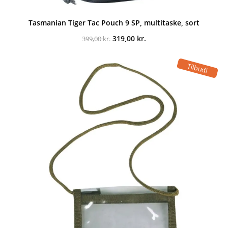
Tasmanian Tiger Tac Pouch 9 SP, multitaske, sort
Den
Den
319,00
kr.
399,00
kr.
oprindelige
aktuelle
pris
pris
var:
er:
Tilbud!
399,00 kr..
319,00 kr..