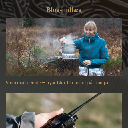
Blog-indlæg
Varm mad derude – frysetørret komfort på Trangia