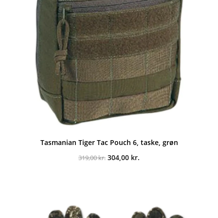
Tasmanian Tiger Tac Pouch 6, taske, grøn
Den
Den
304,00
kr.
319,00
kr.
oprindelige
aktuelle
pris
pris
var:
er:
319,00 kr..
304,00 kr..