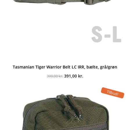
Tasmanian Tiger Warrior Belt LC IRR, bælte, grå/grøn
Den
Den
391,00
kr.
399,00
kr.
oprindelige
aktuelle
pris
pris
var:
er:
Tilbud!
399,00 kr..
391,00 kr..