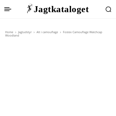
Jagtkataloget
Home
Jagtudstyr
Alt i camouflage
Fostex Camouflage Watchcap
Woodland