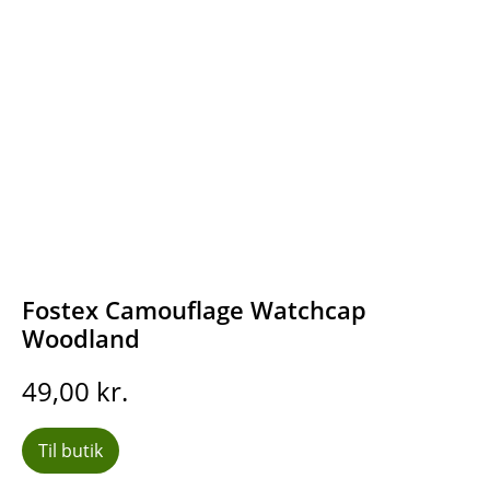
Fostex Camouflage Watchcap
Woodland
49,00
kr.
Til butik