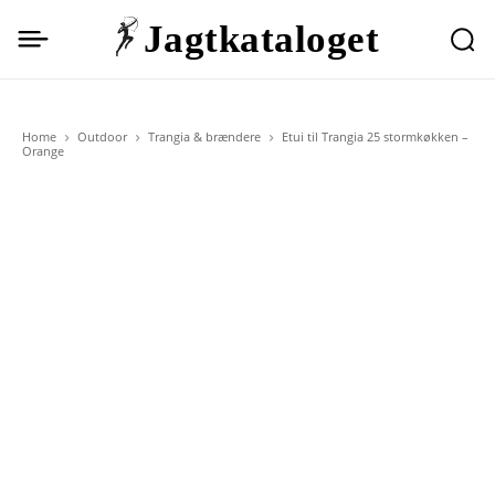
Jagtkataloget
Home
Outdoor
Trangia & brændere
Etui til Trangia 25 stormkøkken –
Orange