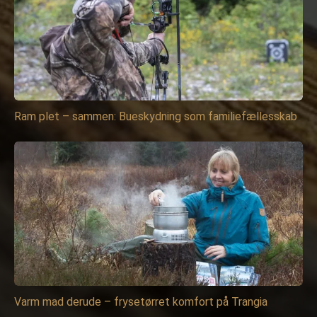
Ram plet – sammen: Bueskydning som familiefællesskab
Varm mad derude – frysetørret komfort på Trangia