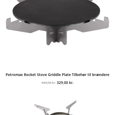
Petromax Rocket Stove Griddle Plate Tilbehør til brændere
Den
Den
329,00
kr.
449,00
kr.
oprindelige
aktuelle
pris
pris
var:
er:
449,00 kr..
329,00 kr..