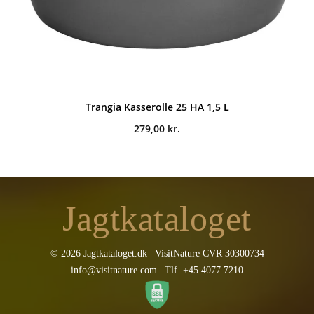
Trangia Kasserolle 25 HA 1,5 L
279,00
kr.
Jagtkataloget
© 2026 Jagtkataloget.dk | VisitNature CVR 30300734
info@visitnature.com | Tlf. +45 4077 7210