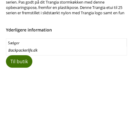
serien. Pas godt på dit Trangia stormkøkken med denne
opbevaringspose, fremfor en plastikpose. Denne Trangia etui til 25
serien er fremstillet i slidstærkt nylon med Trangia logo samt en fun
Yderligere information
Sælger
Backpackerlife.dk
Til butik
Facebook
E-mail
Copy URL