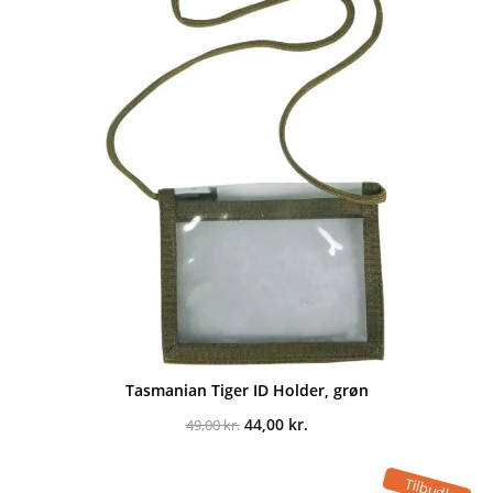
Tasmanian Tiger ID Holder, grøn
Den
Den
44,00
kr.
49,00
kr.
oprindelige
aktuelle
pris
pris
var:
er:
Tilbud!