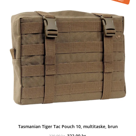
49,00 kr..
44,00 kr..
Tasmanian Tiger Tac Pouch 10, multitaske, brun
Den
Den
322,00
kr.