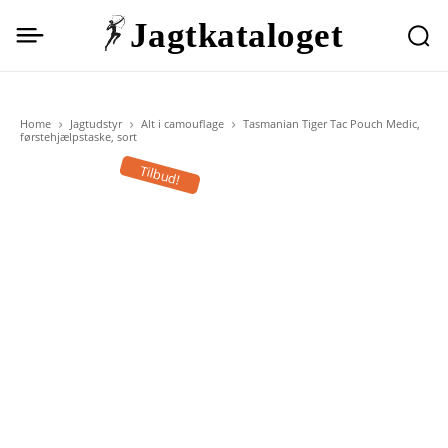
Jagtkataloget
Home
Jagtudstyr
Alt i camouflage
Tasmanian Tiger Tac Pouch Medic,
førstehjælpstaske, sort
Tilbud!