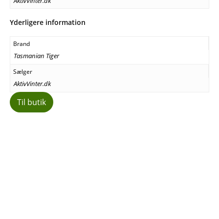
AktivVinter.dk
Yderligere information
Brand
Tasmanian Tiger
Sælger
AktivVinter.dk
Til butik
Facebook
E-mail
Copy URL