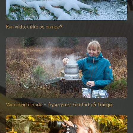
Kan vildtet ikke se orange?
Varm mad derude – frysetørret komfort på Trangia