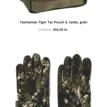
Tasmanian Tiger Tac Pouch 6, taske, grøn
Den
Den
304,00
kr.
319,00
kr.
oprindelige
aktuelle
pris
pris
var:
er:
319,00 kr..
304,00 kr..