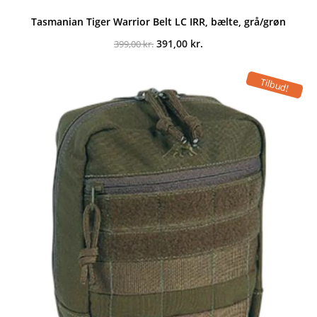
Tasmanian Tiger Warrior Belt LC IRR, bælte, grå/grøn
Den
Den
391,00
kr.
399,00
kr.
oprindelige
aktuelle
pris
pris
var:
er:
Tilbud!
399,00 kr..
391,00 kr..