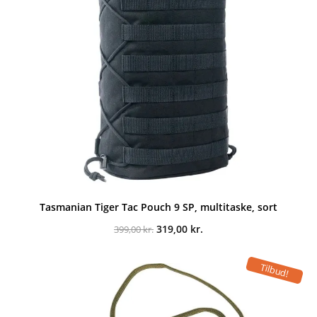
Tasmanian Tiger Tac Pouch 9 SP, multitaske, sort
Den
Den
319,00
kr.
399,00
kr.
oprindelige
aktuelle
pris
pris
var:
er:
Tilbud!
399,00 kr..
319,00 kr..