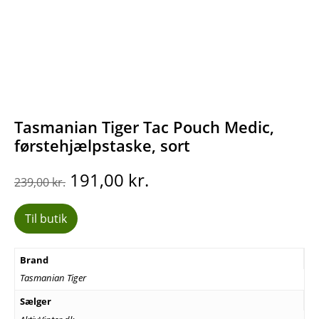
Tasmanian Tiger Tac Pouch Medic,
førstehjælpstaske, sort
Den
Den
191,00
kr.
239,00
kr.
oprindelige
aktuelle
pris
pris
Til butik
var:
er:
239,00 kr..
191,00 kr..
Brand
Tasmanian Tiger
Sælger