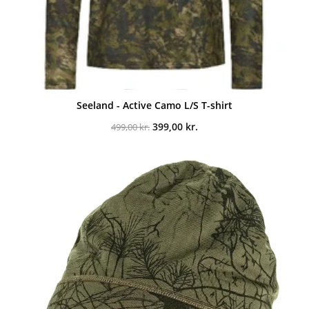
Seeland - Active Camo L/S T-shirt
Den
Den
399,00
kr.
499,00
kr.
oprindelige
aktuelle
pris
pris
var:
er:
499,00 kr..
399,00 kr..