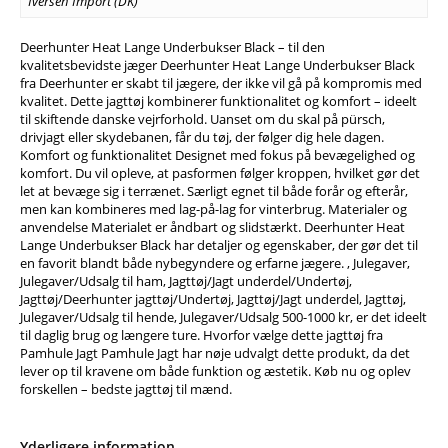
Iversen Import (DK)
Deerhunter Heat Lange Underbukser Black – til den
kvalitetsbevidste jæger Deerhunter Heat Lange Underbukser Black
fra Deerhunter er skabt til jægere, der ikke vil gå på kompromis med
kvalitet. Dette jagttøj kombinerer funktionalitet og komfort – ideelt
til skiftende danske vejrforhold. Uanset om du skal på pürsch,
drivjagt eller skydebanen, får du tøj, der følger dig hele dagen.
Komfort og funktionalitet Designet med fokus på bevægelighed og
komfort. Du vil opleve, at pasformen følger kroppen, hvilket gør det
let at bevæge sig i terrænet. Særligt egnet til både forår og efterår,
men kan kombineres med lag-på-lag for vinterbrug. Materialer og
anvendelse Materialet er åndbart og slidstærkt. Deerhunter Heat
Lange Underbukser Black har detaljer og egenskaber, der gør det til
en favorit blandt både nybegyndere og erfarne jægere. , Julegaver,
Julegaver/Udsalg til ham, Jagttøj/Jagt underdel/Undertøj,
Jagttøj/Deerhunter jagttøj/Undertøj, Jagttøj/Jagt underdel, Jagttøj,
Julegaver/Udsalg til hende, Julegaver/Udsalg 500-1000 kr, er det ideelt
til daglig brug og længere ture. Hvorfor vælge dette jagttøj fra
Pamhule Jagt Pamhule Jagt har nøje udvalgt dette produkt, da det
lever op til kravene om både funktion og æstetik. Køb nu og oplev
forskellen – bedste jagttøj til mænd.
Yderligere information