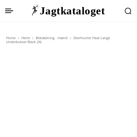
Jagtkataloget
Home
Herre
Beklædning - mænd
Deerhunter Heat Lange
Underbukser Black 2XL