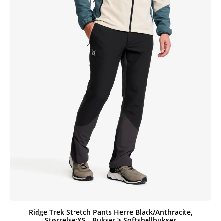
Ridge Trek Stretch Pants Herre Black/Anthracite,
Størrelse:XS - Bukser > Softshellbukser