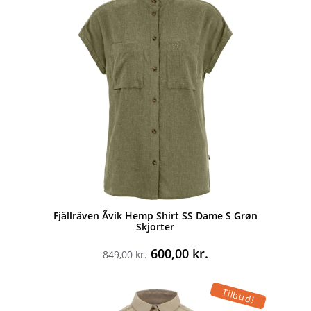
1.000,00 kr..
704,00 kr..
Fjällräven Ãvik Hemp Shirt SS Dame S Grøn
Skjorter
Den
Den
600,00
kr.
849,00
kr.
oprindelige
aktuelle
pris
pris
Tilbud!
var:
er: