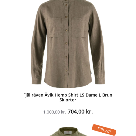
750,00 kr..
527,00 kr..
Fjällräven Ãvik Hemp Shirt LS Dame L Brun
Skjorter
Den
Den
704,00
kr.
1.000,00
kr.
oprindelige
aktuelle
pris
pris
Tilbud!
var:
er: