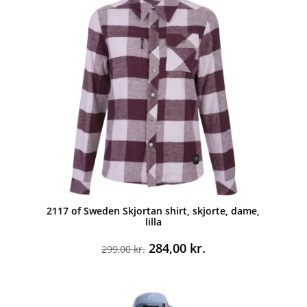
2117 of Sweden Skjortan shirt, skjorte, dame,
lilla
Den
Den
284,00
kr.
299,00
kr.
oprindelige
aktuelle
pris
pris
var:
er:
299,00 kr..
284,00 kr..