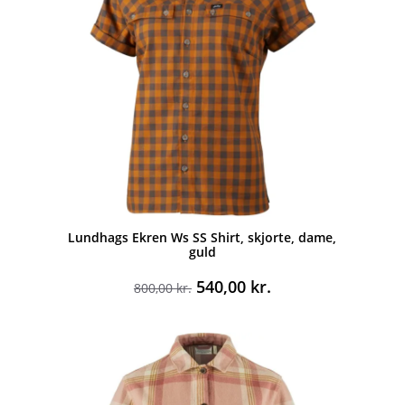
Lundhags Ekren Ws SS Shirt, skjorte, dame,
guld
Den
Den
540,00
kr.
800,00
kr.
oprindelige
aktuelle
pris
pris
var:
er:
800,00 kr..
540,00 kr..