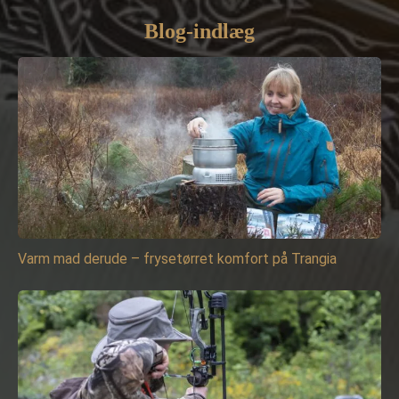
Blog-indlæg
Varm mad derude – frysetørret komfort på Trangia