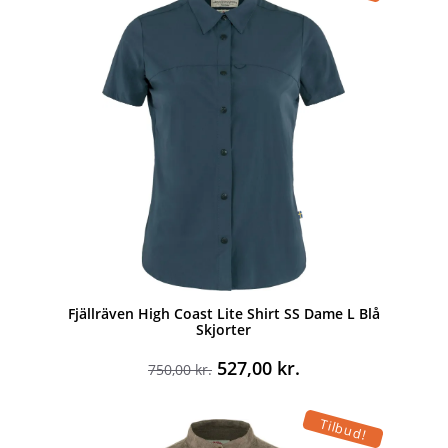
Fjällräven High Coast Lite Shirt SS Dame L Blå
Skjorter
Den
Den
527,00
kr.
750,00
kr.
oprindelige
aktuelle
pris
pris
Tilbud!
var:
er: