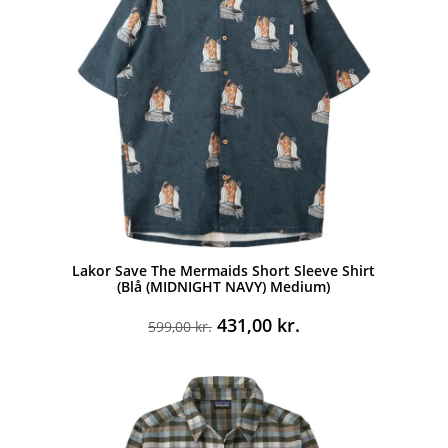
Lakor Save The Mermaids Short Sleeve Shirt
(Blå (MIDNIGHT NAVY) Medium)
Den
Den
431,00
kr.
599,00
kr.
oprindelige
aktuelle
pris
pris
var:
er:
599,00 kr..
431,00 kr..