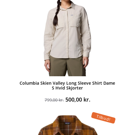
Columbia Skien Valley Long Sleeve Shirt Dame
S Hvid Skjorter
Den
Den
500,00
kr.
799,00
kr.
oprindelige
aktuelle
pris
pris
Tilbud!
var:
er:
799,00 kr..
500,00 kr..