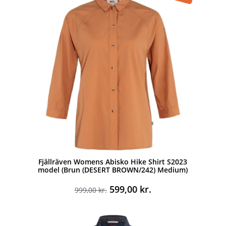
Fjällräven Womens Abisko Hike Shirt S2023
model (Brun (DESERT BROWN/242) Medium)
Den
Den
599,00
kr.
999,00
kr.
oprindelige
aktuelle
pris
pris
var:
er: