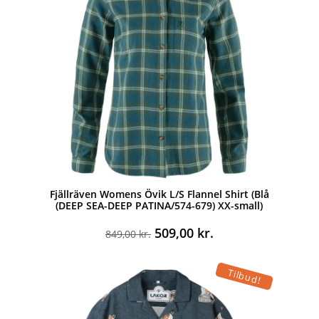
Fjällräven Womens Övik L/S Flannel Shirt (Blå
(DEEP SEA-DEEP PATINA/574-679) XX-small)
Den
Den
509,00
kr.
849,00
kr.
oprindelige
aktuelle
pris
pris
Tilbud!
var:
er:
849,00 kr..
509,00 kr..