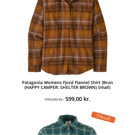
Patagonia Womens Fjord Flannel Shirt (Brun
(HAPPY CAMPER: SHELTER BROWN) Small)
Den
Den
599,00
kr.
999,00
kr.
oprindelige
aktuelle
pris
pris
Tilbud!
var:
er:
999,00 kr..
599,00 kr..