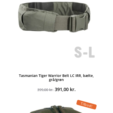
Tasmanian Tiger Warrior Belt LC IRR, bælte,
grå/grøn
Den
Den
391,00
kr.
399,00
kr.
oprindelige
aktuelle
pris
pris
Tilbud!
var:
er:
399,00 kr..
391,00 kr..