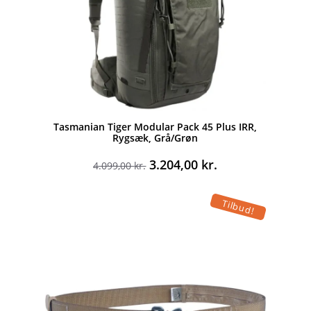
Tasmanian Tiger Modular Pack 45 Plus IRR,
Rygsæk, Grå/Grøn
Den
Den
3.204,00
kr.
4.099,00
kr.
oprindelige
aktuelle
pris
pris
Tilbud!
var:
er:
4.099,00 kr..
3.204,00 kr..