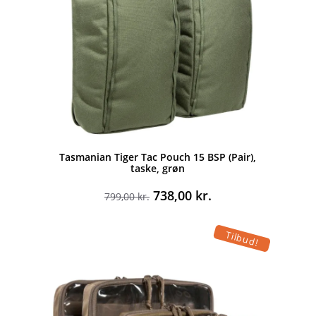
Tasmanian Tiger Tac Pouch 15 BSP (Pair),
taske, grøn
Den
Den
738,00
kr.
799,00
kr.
oprindelige
aktuelle
pris
pris
Tilbud!
var:
er:
799,00 kr..
738,00 kr..