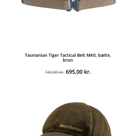
Tasmanian Tiger Tactical Belt MKII, bælte,
brun
Den
Den
695,00
kr.
749,00
kr.
oprindelige
aktuelle
pris
pris
var:
er:
749,00 kr..
695,00 kr..