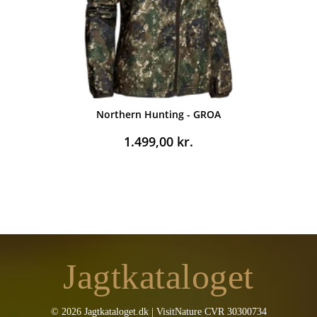
Northern Hunting - GROA
1.499,00
kr.
Jagtkataloget
© 2026 Jagtkataloget.dk | VisitNature CVR 30300734