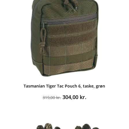
Tasmanian Tiger Tac Pouch 6, taske, grøn
Den
Den
304,00
kr.
319,00
kr.
oprindelige
aktuelle
pris
pris
var:
er:
319,00 kr..
304,00 kr..