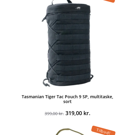
Tasmanian Tiger Tac Pouch 9 SP, multitaske,
sort
Den
Den
319,00
kr.
399,00
kr.
oprindelige
aktuelle
pris
pris
Tilbud!
var:
er: