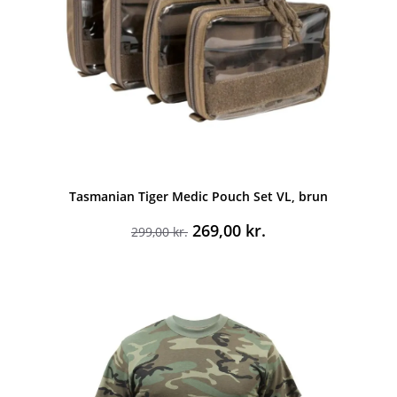
Tasmanian Tiger Medic Pouch Set VL, brun
Den
Den
269,00
kr.
299,00
kr.
oprindelige
aktuelle
pris
pris
var:
er:
299,00 kr..
269,00 kr..