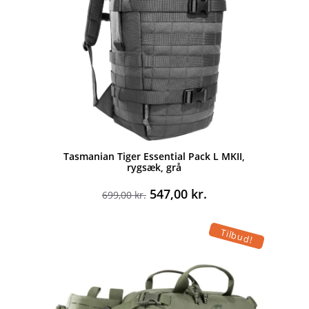
Tasmanian Tiger Essential Pack L MKII,
rygsæk, grå
Den
Den
547,00
kr.
699,00
kr.
oprindelige
aktuelle
pris
pris
Tilbud!
var:
er:
699,00 kr..
547,00 kr..