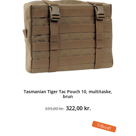
Tasmanian Tiger Tac Pouch 10, multitaske,
brun
Den
Den
322,00
kr.
339,00
kr.
oprindelige
aktuelle
pris
pris
Tilbud!
var:
er:
339,00 kr..
322,00 kr..