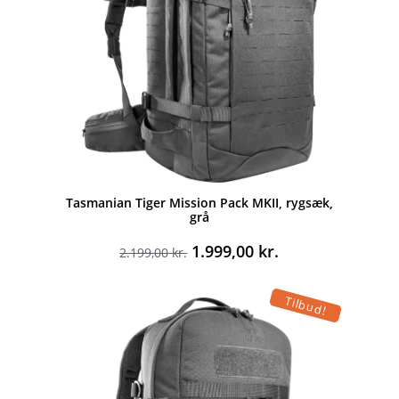
Tasmanian Tiger Mission Pack MKII, rygsæk,
grå
Den
Den
1.999,00
kr.
2.199,00
kr.
oprindelige
aktuelle
pris
pris
Tilbud!
var:
er:
2.199,00 kr..
1.999,00 kr..