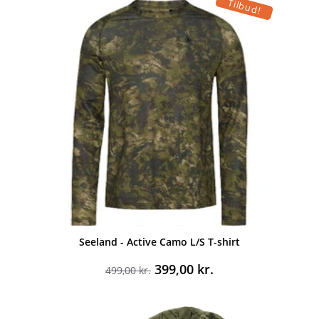
Tilbud!
Seeland - Active Camo L/S T-shirt
Den
Den
399,00
kr.
499,00
kr.
oprindelige
aktuelle
pris
pris
var:
er: