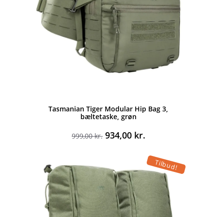
Tasmanian Tiger Modular Hip Bag 3,
bæltetaske, grøn
Den
Den
934,00
kr.
999,00
kr.
oprindelige
aktuelle
pris
pris
Tilbud!
var:
er:
999,00 kr..
934,00 kr..