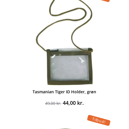
399,00 kr..
319,00 kr..
Tasmanian Tiger ID Holder, grøn
Den
Den
44,00
kr.
49,00
kr.
oprindelige
aktuelle
pris
pris
Tilbud!
var:
er:
49,00 kr..
44,00 kr..